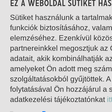
Sütiket használunk a tartalm
funkciók biztosításához, vala
elemzéséhez. Ezenkívül közö
partnereinkkel megosztjuk az
adatait, akik kombinálhatják a
amelyeket Ön adott meg számu
szolgáltatásokból gyűjtöttek.
folytatásával Ön hozzájárul a 
1-3
/ insgesamt 3 Treffer
adatkezelési tájékoztatónkat
it