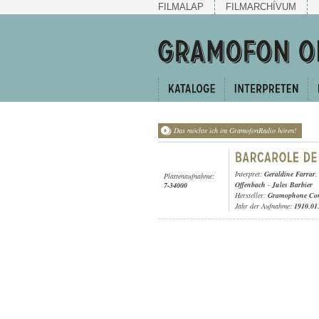
FILMALAP
FILMARCHÍVUM
Das möchte ich im GramofonRadio hören!
Interpret:
Geraldine Farrar
Plattenaufnahme:
Offenbach
-
Jules Barbier
7-34000
Hersteller:
Gramophone Con
Jahr der Aufnahme:
1910.01