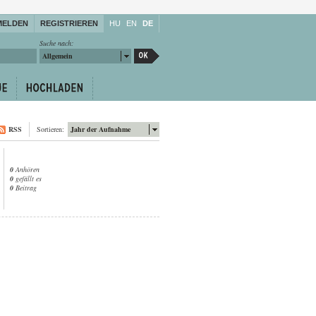
MELDEN
REGISTRIEREN
HU
EN
DE
Suche nach:
Allgemein
RSS
Sortieren:
Jahr der Aufnahme
0
Anhören
0
gefällt es
0
Beitrag