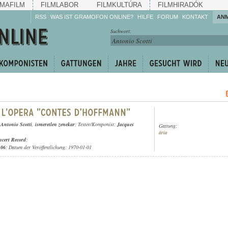
MAFILM
FILMLABOR
FILMKULTÚRA
FILMHIRADÓK
RSS
WAS IST GRAMOFON ONLINE?
HILFE
FORUM
KONTAKT
AN
Hören Sie zu!
Suchwort:
Machen Sie mit!
Reden Sie mit!
Empfehlen Sie
weiter!
,
Antonio Scotti
,
ismeretlen zenekar
; Texter/Komponist:
Jacques
Gattung:
ária
cert Record
;
.06
; Datum der Veröffentlichung: 1970-01-01