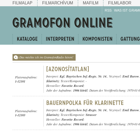
FILMALAP
FILMARCHÍVUM
MAFILM
FILMLABOR
RSS
WAS IST GRAM
Das möchte ich im GramofonRadio hören!
Interpret:
Kgl. Bayrischen Inf.-Regts. Nr. 14.
, Vezényel:
Emil Burow
Plattenaufnahme:
(klarinét)
; Texter/Komponist: -
1-12101
Hersteller:
Favorite Record
;
Jahr der Aufnahme:
1906 körül
; Datum der Veröffentlichung: 1970-01-
Interpret:
Kgl. Bayrischen Inf.-Regts. Nr. 14.
, Vezényel:
Emil Burow
Plattenaufnahme:
(klarinét)
; Texter/Komponist:
Strasser
1-12103
Hersteller:
Favorite Record
;
Jahr der Aufnahme:
1906 körül
; Datum der Veröffentlichung: 1970-01-