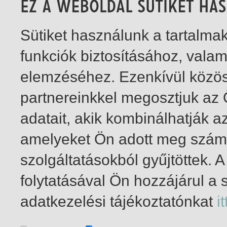
Sütiket használunk a tartalm
funkciók biztosításához, vala
elemzéséhez. Ezenkívül közö
partnereinkkel megosztjuk az
adatait, akik kombinálhatják a
amelyeket Ön adott meg számu
szolgáltatásokból gyűjtöttek.
folytatásával Ön hozzájárul a 
1-2
/ insgesamt 2 Treffer
adatkezelési tájékoztatónkat
it