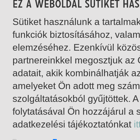
Sütiket használunk a tartalm
funkciók biztosításához, vala
elemzéséhez. Ezenkívül közö
partnereinkkel megosztjuk az
adatait, akik kombinálhatják a
amelyeket Ön adott meg számu
szolgáltatásokból gyűjtöttek.
folytatásával Ön hozzájárul a 
1-6
/ insgesamt 6 Treffer
adatkezelési tájékoztatónkat
it