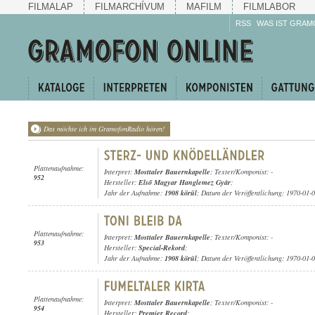
FILMALAP
FILMARCHÍVUM
MAFILM
FILMLABOR
RSS
WAS IST GRAM
Das möchte ich im GramofonRadio hören!
Plattenaufnahme:
Interpret:
Mosttaler Bauernkapelle
; Texter/Komponist: -
952
Hersteller:
Első Magyar Hanglemez Gyár
;
Jahr der Aufnahme:
1908 körül
; Datum der Veröffentlichung: 1970-01-
Plattenaufnahme:
Interpret:
Mosttaler Bauernkapelle
; Texter/Komponist: -
953
Hersteller:
Special-Rekord
;
Jahr der Aufnahme:
1908 körül
; Datum der Veröffentlichung: 1970-01-
Plattenaufnahme:
Interpret:
Mosttaler Bauernkapelle
; Texter/Komponist: -
954
Hersteller:
Premier Record
;