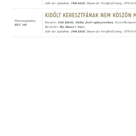
Jahr der Aufnahme:
1946 körül
; Datum der Veröffentlichung: 1970-01-
Plattenaufnahme:
Interpret:
Solti Károly
,
Farkas Jenő cigányzenekara
; Texter/Komponi
HUC 168
Hersteller:
His Master's Voice
;
Jahr der Aufnahme:
1946 körül
; Datum der Veröffentlichung: 1970-01-