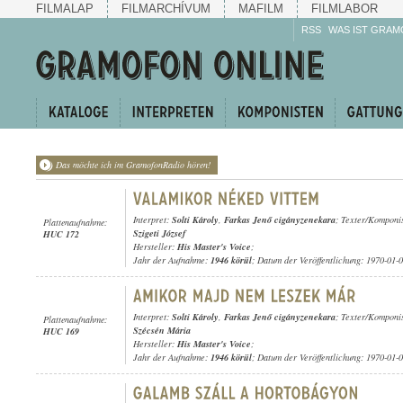
FILMALAP
FILMARCHÍVUM
MAFILM
FILMLABOR
RSS
WAS IST GRAM
Das möchte ich im GramofonRadio hören!
Interpret:
Solti Károly
,
Farkas Jenő cigányzenekara
; Texter/Komponi
Plattenaufnahme:
Szigeti József
HUC 172
Hersteller:
His Master's Voice
;
Jahr der Aufnahme:
1946 körül
; Datum der Veröffentlichung: 1970-01-
Interpret:
Solti Károly
,
Farkas Jenő cigányzenekara
; Texter/Komponi
Plattenaufnahme:
Szécsén Mária
HUC 169
Hersteller:
His Master's Voice
;
Jahr der Aufnahme:
1946 körül
; Datum der Veröffentlichung: 1970-01-