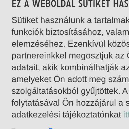
Sütiket használunk a tartalm
funkciók biztosításához, vala
elemzéséhez. Ezenkívül közö
partnereinkkel megosztjuk az
adatait, akik kombinálhatják a
amelyeket Ön adott meg számu
szolgáltatásokból gyűjtöttek.
folytatásával Ön hozzájárul a 
1-12
/ insgesamt 12 Treffer
adatkezelési tájékoztatónkat
it