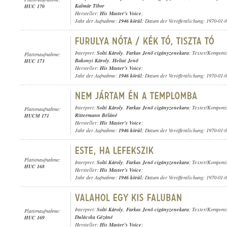
Kalmár Tibor
HUC 170
Hersteller:
His Master's Voice
;
Jahr der Aufnahme:
1946 körül
; Datum der Veröffentlichung: 1970-01-
Interpret:
Solti Károly
,
Farkas Jenő cigányzenekara
; Texter/Komponi
Plattenaufnahme:
Bakonyi Károly
,
Heltai Jenő
HUC 173
Hersteller:
His Master's Voice
;
Jahr der Aufnahme:
1946 körül
; Datum der Veröffentlichung: 1970-01-
Interpret:
Solti Károly
,
Farkas Jenő cigányzenekara
; Texter/Komponi
Plattenaufnahme:
Rittermann Béláné
HUCM 171
Hersteller:
His Master's Voice
;
Jahr der Aufnahme:
1946 körül
; Datum der Veröffentlichung: 1970-01-
Plattenaufnahme:
Interpret:
Solti Károly
,
Farkas Jenő cigányzenekara
; Texter/Komponi
HUC 168
Hersteller:
His Master's Voice
;
Jahr der Aufnahme:
1946 körül
; Datum der Veröffentlichung: 1970-01-
Interpret:
Solti Károly
,
Farkas Jenő cigányzenekara
; Texter/Komponi
Plattenaufnahme:
Dulácska Gézáné
HUC 169
Hersteller:
His Master's Voice
;