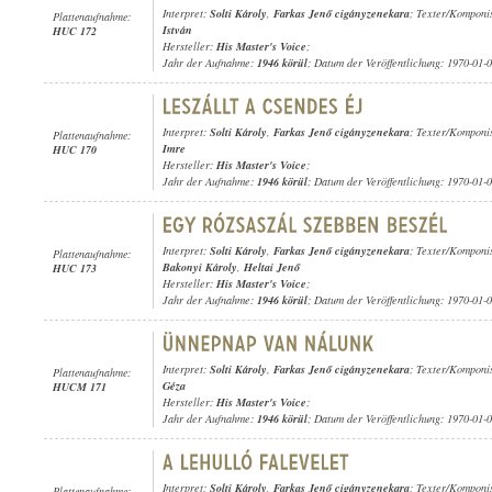
Interpret:
Solti Károly
,
Farkas Jenő cigányzenekara
; Texter/Komponi
Plattenaufnahme:
István
HUC 172
Hersteller:
His Master's Voice
;
Jahr der Aufnahme:
1946 körül
; Datum der Veröffentlichung: 1970-01-
Interpret:
Solti Károly
,
Farkas Jenő cigányzenekara
; Texter/Komponi
Plattenaufnahme:
Imre
HUC 170
Hersteller:
His Master's Voice
;
Jahr der Aufnahme:
1946 körül
; Datum der Veröffentlichung: 1970-01-
Interpret:
Solti Károly
,
Farkas Jenő cigányzenekara
; Texter/Komponi
Plattenaufnahme:
Bakonyi Károly
,
Heltai Jenő
HUC 173
Hersteller:
His Master's Voice
;
Jahr der Aufnahme:
1946 körül
; Datum der Veröffentlichung: 1970-01-
Interpret:
Solti Károly
,
Farkas Jenő cigányzenekara
; Texter/Komponi
Plattenaufnahme:
Géza
HUCM 171
Hersteller:
His Master's Voice
;
Jahr der Aufnahme:
1946 körül
; Datum der Veröffentlichung: 1970-01-
Interpret:
Solti Károly
,
Farkas Jenő cigányzenekara
; Texter/Komponi
Plattenaufnahme: