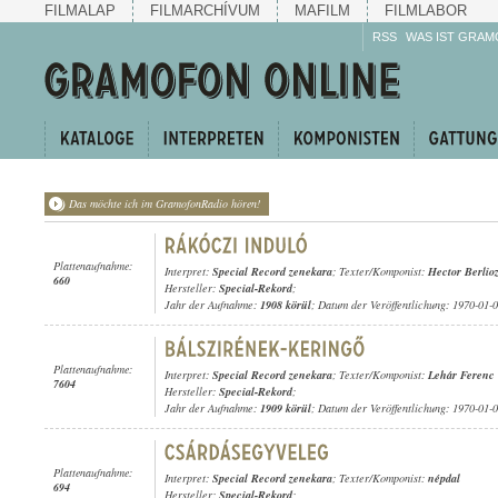
FILMALAP
FILMARCHÍVUM
MAFILM
FILMLABOR
RSS
WAS IST GRAM
Das möchte ich im GramofonRadio hören!
Plattenaufnahme:
Interpret:
Special Record zenekara
; Texter/Komponist:
Hector Berlio
660
Hersteller:
Special-Rekord
;
Jahr der Aufnahme:
1908 körül
; Datum der Veröffentlichung: 1970-01-
Plattenaufnahme:
Interpret:
Special Record zenekara
; Texter/Komponist:
Lehár Ferenc
7604
Hersteller:
Special-Rekord
;
Jahr der Aufnahme:
1909 körül
; Datum der Veröffentlichung: 1970-01-
Plattenaufnahme:
Interpret:
Special Record zenekara
; Texter/Komponist:
népdal
694
Hersteller:
Special-Rekord
;