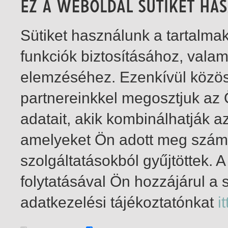
Sütiket használunk a tartalm
funkciók biztosításához, vala
elemzéséhez. Ezenkívül közö
partnereinkkel megosztjuk az
adatait, akik kombinálhatják a
amelyeket Ön adott meg számu
szolgáltatásokból gyűjtöttek.
folytatásával Ön hozzájárul a 
1-10
/ insgesamt 10 Treffer
adatkezelési tájékoztatónkat
it