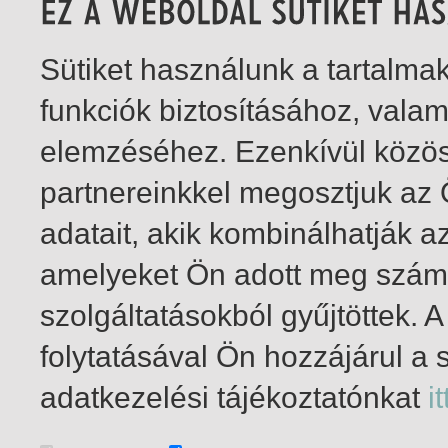
Sütiket használunk a tartalm
funkciók biztosításához, vala
elemzéséhez. Ezenkívül közö
partnereinkkel megosztjuk az
adatait, akik kombinálhatják a
amelyeket Ön adott meg számu
szolgáltatásokból gyűjtöttek.
folytatásával Ön hozzájárul a 
1-10
/ total 10 hit
adatkezelési tájékoztatónkat
it