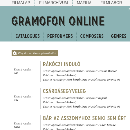
FILMALAP
FILMARCHÍVUM
MAFILM
FILMLABOR
Play this on GramophoneRadio!
Record number:
Artist:
Special Record zenekara
; Composer:
Hector Berlioz
660
Publisher:
Special-Rekord
;
Date of recording:
1908 körül
; Date of publication: 1970-01-01
Record number:
Artist:
Special Record zenekara
; Composer:
népdal
694
Publisher:
Special-Rekord
;
Date of recording:
1909 körül
; Date of publication: 1970-01-01
Record number:
Artist:
Special Record zenekara
; Composer:
Lehár Ferenc
7620
Publisher:
Special-Rekord
;