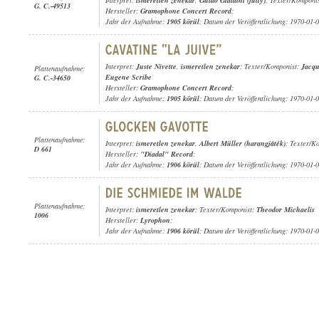
Interpret:
ismeretlen zenekar
,
Guido Gialdini (fütty)
; Texter/Komponi
G. C.-49513
Hersteller:
Gramophone Concert Record
;
Jahr der Aufnahme:
1905 körül
; Datum der Veröffentlichung: 1970-01-
Interpret:
Juste Nivette
,
ismeretlen zenekar
; Texter/Komponist:
Jacqu
Plattenaufnahme:
Eugene Scribe
G. C.-34650
Hersteller:
Gramophone Concert Record
;
Jahr der Aufnahme:
1905 körül
; Datum der Veröffentlichung: 1970-01-
Plattenaufnahme:
Interpret:
ismeretlen zenekar
,
Albert Müller (harangjáték)
; Texter/Ko
D 661
Hersteller:
"Diadal" Record
;
Jahr der Aufnahme:
1906 körül
; Datum der Veröffentlichung: 1970-01-
Plattenaufnahme:
Interpret:
ismeretlen zenekar
; Texter/Komponist:
Theodor Michaelis
1006
Hersteller:
Lyrophon
;
Jahr der Aufnahme:
1906 körül
; Datum der Veröffentlichung: 1970-01-