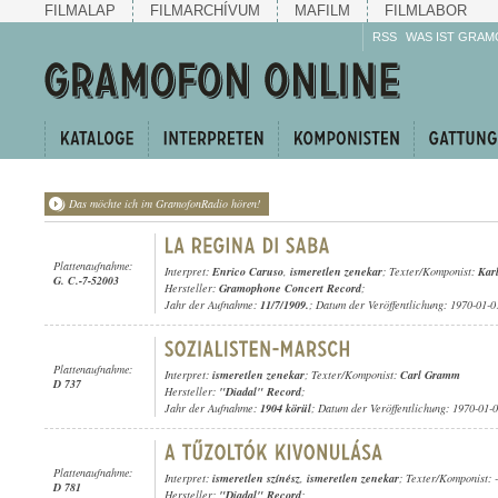
FILMALAP
FILMARCHÍVUM
MAFILM
FILMLABOR
RSS
WAS IST GRAM
Das möchte ich im GramofonRadio hören!
Plattenaufnahme:
Interpret:
Enrico Caruso
,
ismeretlen zenekar
; Texter/Komponist:
Kar
G. C.-7-52003
Hersteller:
Gramophone Concert Record
;
Jahr der Aufnahme:
11/7/1909.
; Datum der Veröffentlichung: 1970-01-0
Plattenaufnahme:
Interpret:
ismeretlen zenekar
; Texter/Komponist:
Carl Gramm
D 737
Hersteller:
"Diadal" Record
;
Jahr der Aufnahme:
1904 körül
; Datum der Veröffentlichung: 1970-01-
Plattenaufnahme:
Interpret:
ismeretlen színész
,
ismeretlen zenekar
; Texter/Komponist: -
D 781
Hersteller:
"Diadal" Record
;