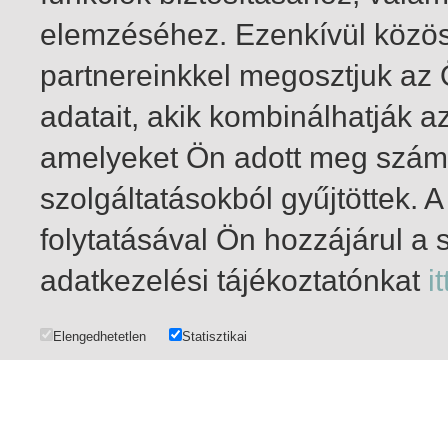
elemzéséhez. Ezenkívül közö
partnereinkkel megosztjuk az
adatait, akik kombinálhatják a
amelyeket Ön adott meg számu
szolgáltatásokból gyűjtöttek.
folytatásával Ön hozzájárul a 
1-20
/ insgesamt 601 Treffer
adatkezelési tájékoztatónkat
it
Elengedhetetlen
Statisztikai
DATENSCHUTZ
|
URHEBER- UND NUTZUNGSRECHTE
|
IMPRESSUM