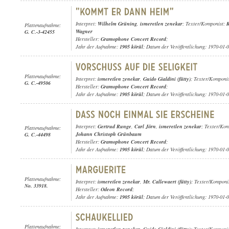
Interpret:
Wilhelm Grüning
,
ismeretlen zenekar
; Texter/Komponist:
Plattenaufnahme:
Wagner
G. C.-3-42455
Hersteller:
Gramophone Concert Record
;
Jahr der Aufnahme:
1905 körül
; Datum der Veröffentlichung: 1970-01-
Plattenaufnahme:
Interpret:
ismeretlen zenekar
,
Guido Gialdini (fütty)
; Texter/Komponi
G. C.-49506
Hersteller:
Gramophone Concert Record
;
Jahr der Aufnahme:
1905 körül
; Datum der Veröffentlichung: 1970-01-
Interpret:
Gertrud Runge
,
Carl Jörn
,
ismeretlen zenekar
; Texter/Ko
Plattenaufnahme:
Johann Christoph Grünbaum
G. C.-44498
Hersteller:
Gramophone Concert Record
;
Jahr der Aufnahme:
1905 körül
; Datum der Veröffentlichung: 1970-01-
Plattenaufnahme:
Interpret:
ismeretlen zenekar
,
Mr. Callewaert (fütty)
; Texter/Komponis
No. 33918.
Hersteller:
Odeon Record
;
Jahr der Aufnahme:
1905 körül
; Datum der Veröffentlichung: 1970-01-
Plattenaufnahme: