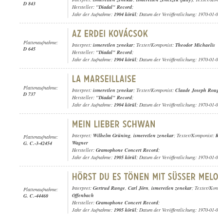
D 843
Hersteller:
"Diadal" Record
;
Jahr der Aufnahme:
1904 körül
; Datum der Veröffentlichung: 1970-01-
Plattenaufnahme:
Interpret:
ismeretlen zenekar
; Texter/Komponist:
Theodor Michaelis
D 645
Hersteller:
"Diadal" Record
;
Jahr der Aufnahme:
1904 körül
; Datum der Veröffentlichung: 1970-01-
Plattenaufnahme:
Interpret:
ismeretlen zenekar
; Texter/Komponist:
Claude Joseph Roug
D 737
Hersteller:
"Diadal" Record
;
Jahr der Aufnahme:
1904 körül
; Datum der Veröffentlichung: 1970-01-
Interpret:
Wilhelm Grüning
,
ismeretlen zenekar
; Texter/Komponist:
Plattenaufnahme:
Wagner
G. C.-3-42454
Hersteller:
Gramophone Concert Record
;
Jahr der Aufnahme:
1905 körül
; Datum der Veröffentlichung: 1970-01-
Interpret:
Gertrud Runge
,
Carl Jörn
,
ismeretlen zenekar
; Texter/Ko
Plattenaufnahme:
Offenbach
G. C.-44460
Hersteller:
Gramophone Concert Record
;
Jahr der Aufnahme:
1905 körül
; Datum der Veröffentlichung: 1970-01-