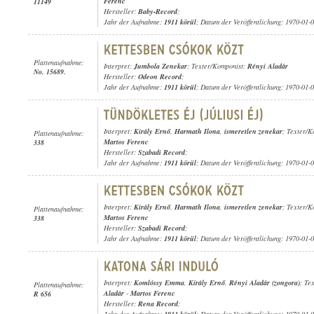
Ferenc
11149
Hersteller:
Baby-Record
;
Jahr der Aufnahme:
1911 körül
; Datum der Veröffentlichung: 1970-01-
Plattenaufnahme:
Interpret:
Jumbola Zenekar
; Texter/Komponist:
Rényi Aladár
No. 15689.
Hersteller:
Odeon Record
;
Jahr der Aufnahme:
1911 körül
; Datum der Veröffentlichung: 1970-01-
Interpret:
Király Ernő
,
Harmath Ilona
,
ismeretlen zenekar
; Texter/
Plattenaufnahme:
Martos Ferenc
338
Hersteller:
Szabadi Record
;
Jahr der Aufnahme:
1911 körül
; Datum der Veröffentlichung: 1970-01-
Interpret:
Király Ernő
,
Harmath Ilona
,
ismeretlen zenekar
; Texter/
Plattenaufnahme:
Martos Ferenc
338
Hersteller:
Szabadi Record
;
Jahr der Aufnahme:
1911 körül
; Datum der Veröffentlichung: 1970-01-
Interpret:
Komlóssy Emma
,
Király Ernő
,
Rényi Aladár (zongora)
; Te
Plattenaufnahme:
Aladár
-
Martos Ferenc
R 656
Hersteller:
Rena Record
;