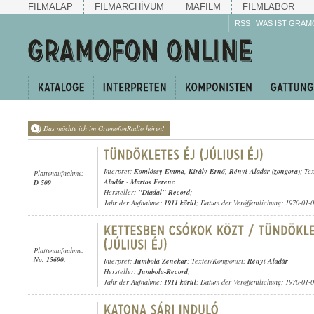
FILMALAP
FILMARCHÍVUM
MAFILM
FILMLABOR
RSS
WAS IST GRAM
Das möchte ich im GramofonRadio hören!
Interpret:
Komlóssy Emma
,
Király Ernő
,
Rényi Aladár (zongora)
; Te
Plattenaufnahme:
Aladár
-
Martos Ferenc
D 509
Hersteller:
"Diadal" Record
;
Jahr der Aufnahme:
1911 körül
; Datum der Veröffentlichung: 1970-01-
Plattenaufnahme:
No. 15690.
Interpret:
Jumbola Zenekar
; Texter/Komponist:
Rényi Aladár
Hersteller:
Jumbola-Record
;
Jahr der Aufnahme:
1911 körül
; Datum der Veröffentlichung: 1970-01-