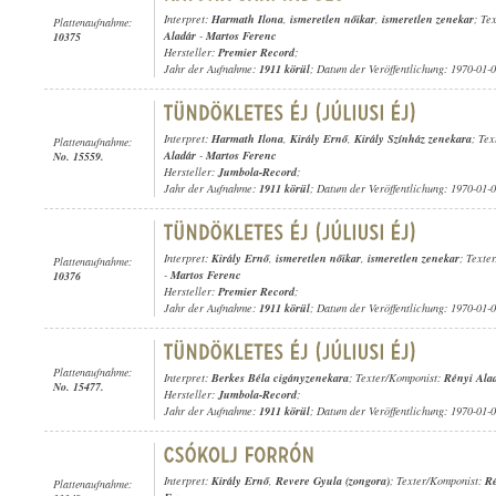
Interpret:
Harmath Ilona
,
ismeretlen nőikar
,
ismeretlen zenekar
; Te
Plattenaufnahme:
Aladár
-
Martos Ferenc
10375
Hersteller:
Premier Record
;
Jahr der Aufnahme:
1911 körül
; Datum der Veröffentlichung: 1970-01-
Interpret:
Harmath Ilona
,
Király Ernő
,
Király Színház zenekara
; Te
Plattenaufnahme:
Aladár
-
Martos Ferenc
No. 15559.
Hersteller:
Jumbola-Record
;
Jahr der Aufnahme:
1911 körül
; Datum der Veröffentlichung: 1970-01-
Interpret:
Király Ernő
,
ismeretlen nőikar
,
ismeretlen zenekar
; Texte
Plattenaufnahme:
-
Martos Ferenc
10376
Hersteller:
Premier Record
;
Jahr der Aufnahme:
1911 körül
; Datum der Veröffentlichung: 1970-01-
Plattenaufnahme:
Interpret:
Berkes Béla cigányzenekara
; Texter/Komponist:
Rényi Ala
No. 15477.
Hersteller:
Jumbola-Record
;
Jahr der Aufnahme:
1911 körül
; Datum der Veröffentlichung: 1970-01-
Interpret:
Király Ernő
,
Revere Gyula (zongora)
; Texter/Komponist:
Ré
Plattenaufnahme: