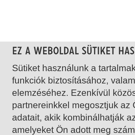
Sütiket használunk a tartalm
funkciók biztosításához, vala
elemzéséhez. Ezenkívül közö
partnereinkkel megosztjuk az
adatait, akik kombinálhatják a
amelyeket Ön adott meg számu