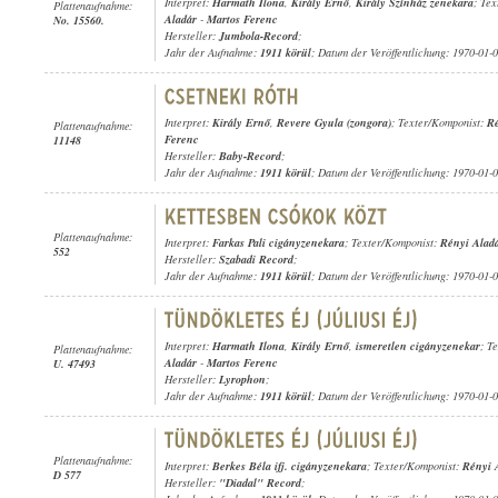
Interpret:
Harmath Ilona
,
Király Ernő
,
Király Színház zenekara
; Te
Plattenaufnahme:
Aladár
-
Martos Ferenc
No. 15560.
Hersteller:
Jumbola-Record
;
Jahr der Aufnahme:
1911 körül
; Datum der Veröffentlichung: 1970-01-
Interpret:
Király Ernő
,
Revere Gyula (zongora)
; Texter/Komponist:
Ré
Plattenaufnahme:
Ferenc
11148
Hersteller:
Baby-Record
;
Jahr der Aufnahme:
1911 körül
; Datum der Veröffentlichung: 1970-01-
Plattenaufnahme:
Interpret:
Farkas Pali cigányzenekara
; Texter/Komponist:
Rényi Alad
552
Hersteller:
Szabadi Record
;
Jahr der Aufnahme:
1911 körül
; Datum der Veröffentlichung: 1970-01-
Interpret:
Harmath Ilona
,
Király Ernő
,
ismeretlen cigányzenekar
; T
Plattenaufnahme:
Aladár
-
Martos Ferenc
U. 47493
Hersteller:
Lyrophon
;
Jahr der Aufnahme:
1911 körül
; Datum der Veröffentlichung: 1970-01-
Plattenaufnahme:
Interpret:
Berkes Béla ifj. cigányzenekara
; Texter/Komponist:
Rényi 
D 577
Hersteller:
"Diadal" Record
;