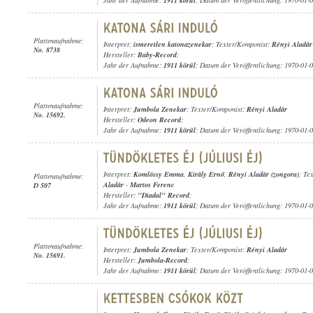
Jahr der Aufnahme:
1911 körül
; Datum der Veröffentlichung: 1970-01-
Plattenaufnahme:
Interpret:
ismeretlen katonazenekar
; Texter/Komponist:
Rényi Aladár
No. 8738
Hersteller:
Baby-Record
;
Jahr der Aufnahme:
1911 körül
; Datum der Veröffentlichung: 1970-01-
Plattenaufnahme:
Interpret:
Jumbola Zenekar
; Texter/Komponist:
Rényi Aladár
No. 15692.
Hersteller:
Odeon Record
;
Jahr der Aufnahme:
1911 körül
; Datum der Veröffentlichung: 1970-01-
Interpret:
Komlóssy Emma
,
Király Ernő
,
Rényi Aladár (zongora)
; Te
Plattenaufnahme:
Aladár
-
Martos Ferenc
D 507
Hersteller:
"Diadal" Record
;
Jahr der Aufnahme:
1911 körül
; Datum der Veröffentlichung: 1970-01-
Plattenaufnahme:
Interpret:
Jumbola Zenekar
; Texter/Komponist:
Rényi Aladár
No. 15691.
Hersteller:
Jumbola-Record
;
Jahr der Aufnahme:
1911 körül
; Datum der Veröffentlichung: 1970-01-