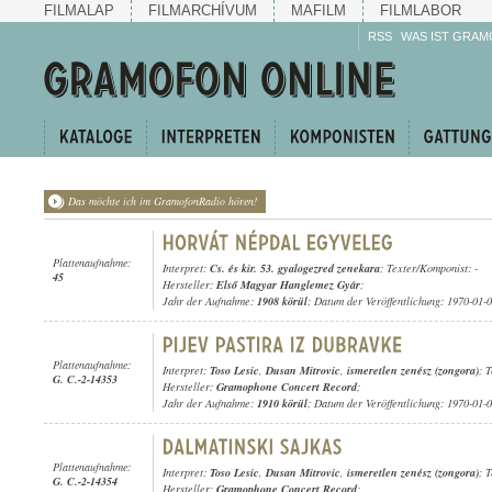
FILMALAP
FILMARCHÍVUM
MAFILM
FILMLABOR
RSS
WAS IST GRAM
Das möchte ich im GramofonRadio hören!
Plattenaufnahme:
Interpret:
Cs. és kir. 53. gyalogezred zenekara
; Texter/Komponist: -
45
Hersteller:
Első Magyar Hanglemez Gyár
;
Jahr der Aufnahme:
1908 körül
; Datum der Veröffentlichung: 1970-01-
Plattenaufnahme:
Interpret:
Toso Lesic
,
Dusan Mitrovic
,
ismeretlen zenész (zongora)
; 
G. C.-2-14353
Hersteller:
Gramophone Concert Record
;
Jahr der Aufnahme:
1910 körül
; Datum der Veröffentlichung: 1970-01-
Plattenaufnahme:
Interpret:
Toso Lesic
,
Dusan Mitrovic
,
ismeretlen zenész (zongora)
; 
G. C.-2-14354
Hersteller:
Gramophone Concert Record
;