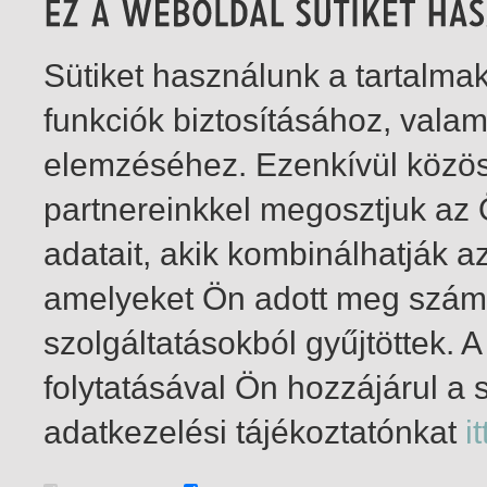
Sütiket használunk a tartalm
funkciók biztosításához, vala
elemzéséhez. Ezenkívül közö
partnereinkkel megosztjuk az
adatait, akik kombinálhatják a
amelyeket Ön adott meg számu
szolgáltatásokból gyűjtöttek.
folytatásával Ön hozzájárul a 
1-5
/ insgesamt 5 Treffer
adatkezelési tájékoztatónkat
it