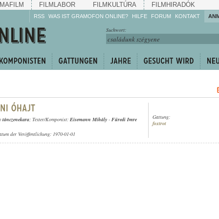
MAFILM
FILMLABOR
FILMKULTÚRA
FILMHIRADÓK
RSS
WAS IST GRAMOFON ONLINE?
HILFE
FORUM
KONTAKT
AN
Hören Sie zu!
Suchwort:
Machen Sie mit!
Reden Sie mit!
Empfehlen Sie
weiter!
Gattung:
 tánczenekara
; Texter/Komponist:
Eisemann Mihály
-
Füredi Imre
foxtrot
atum der Veröffentlichung: 1970-01-01