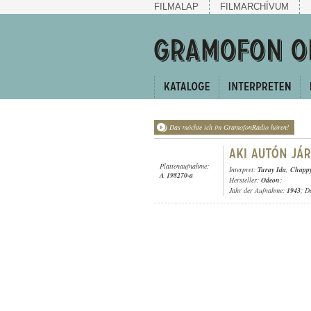
FILMALAP
FILMARCHÍVUM
Das möchte ich im GramofonRadio hören!
Plattenaufnahme:
Interpret:
Turay Ida
,
Chappy
A 198270-a
Hersteller:
Odeon
;
Jahr der Aufnahme:
1943
; D