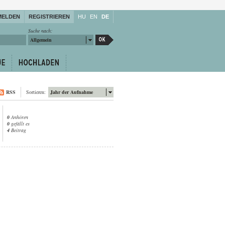
MELDEN
REGISTRIEREN
HU
EN
DE
Suche nach:
Allgemein
RSS
Sortieren:
Jahr der Aufnahme
0
Anhören
0
gefällt es
4
Beitrag