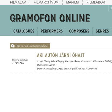
FILMALAP
FILMARCHÍVUM
MAFILM
FILMLABOR
Play this on GramophoneRadio!
Record number:
Artist:
Turay Ida
,
Chappy tánczenekara
; Composer:
Eisemann Mihál
A 198270-a
Publisher:
Odeon
;
Date of recording:
1943
; Date of publication: 1970-01-01