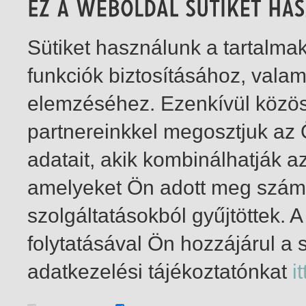
Sütiket használunk a tartalm
funkciók biztosításához, vala
elemzéséhez. Ezenkívül közö
partnereinkkel megosztjuk az
adatait, akik kombinálhatják a
amelyeket Ön adott meg számu
szolgáltatásokból gyűjtöttek.
folytatásával Ön hozzájárul a 
1-1
/ total 1 hit
adatkezelési tájékoztatónkat
it