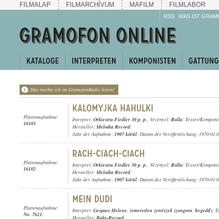
FILMALAP
FILMARCHÍVUM
MAFILM
FILMLABOR
RSS
WAS IST GRAM
Das möchte ich im GramofonRadio hören!
Plattenaufnahme:
Interpret:
Orkiestra Fiedler 30 p. p.
, Vezényel:
Rolla
; Texter/Komponi
16103
Hersteller:
Melodia Record
;
Jahr der Aufnahme:
1907 körül
; Datum der Veröffentlichung: 1970-01-
Plattenaufnahme:
Interpret:
Orkiestra Fiedler 30 p. p.
, Vezényel:
Rolla
; Texter/Komponi
16102
Hersteller:
Melodia Record
;
Jahr der Aufnahme:
1907 körül
; Datum der Veröffentlichung: 1970-01-
Plattenaufnahme:
Interpret:
Gespass Helene
,
ismeretlen zenészek (zongora
,
hegedű)
; T
No. 7621.
Hersteller:
Baby-Record
;