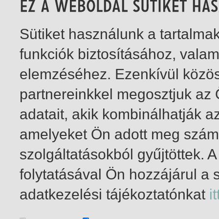
Sütiket használunk a tartalm
funkciók biztosításához, vala
elemzéséhez. Ezenkívül közö
partnereinkkel megosztjuk az
adatait, akik kombinálhatják a
amelyeket Ön adott meg számu
szolgáltatásokból gyűjtöttek.
folytatásával Ön hozzájárul a 
1-6
/ insgesamt 6 Treffer
adatkezelési tájékoztatónkat
it