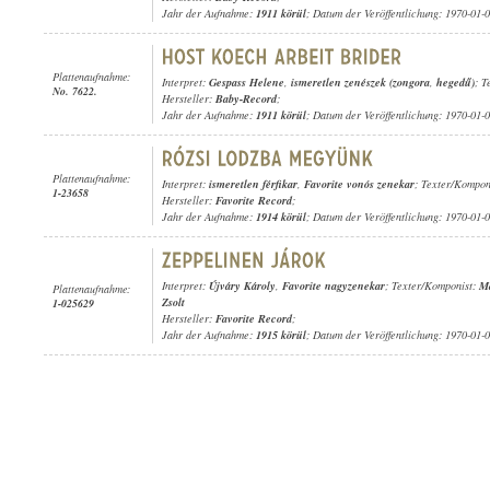
Jahr der Aufnahme:
1911 körül
; Datum der Veröffentlichung: 1970-01-
Plattenaufnahme:
Interpret:
Gespass Helene
,
ismeretlen zenészek (zongora
,
hegedű)
; T
No. 7622.
Hersteller:
Baby-Record
;
Jahr der Aufnahme:
1911 körül
; Datum der Veröffentlichung: 1970-01-
Plattenaufnahme:
Interpret:
ismeretlen férfikar
,
Favorite vonós zenekar
; Texter/Komponi
1-23658
Hersteller:
Favorite Record
;
Jahr der Aufnahme:
1914 körül
; Datum der Veröffentlichung: 1970-01-
Interpret:
Újváry Károly
,
Favorite nagyzenekar
; Texter/Komponist:
Má
Plattenaufnahme:
Zsolt
1-025629
Hersteller:
Favorite Record
;
Jahr der Aufnahme:
1915 körül
; Datum der Veröffentlichung: 1970-01-