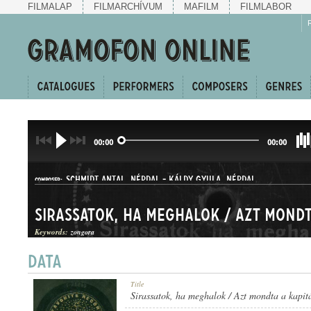
FILMALAP
FILMARCHÍVUM
MAFILM
FILMLABOR
00:00
00:00
SCHMIDT ANTAL
,
NÉPDAL
-
KÁLDY GYULA
,
NÉPDAL
COMPOSER:
Keywords:
zongora
HALLGATÓ ÉS CSÁRDÁS
Title
GENRE:
Sirassatok, ha meghalok / Azt mondta a kapit