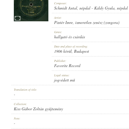
Composer:
Schmidt Antal
,
népdal
-
Káldy Gyula
,
népdal
Artist:
Pintér Imre
,
ismeretlen zenész (zongora)
1906 KÖRÜL
Genre:
PUBLICATION:
hallgató és csárdás
Date and place of recording:
1906 körül
, Budapest
Publisher:
Favorite Record
FAVORITE RECORD
Legal status:
PUBLISHER:
jogvédett mű
Translation of title:
-
Collection:
Kiss Gábor Zoltán gyűjtemény
1-25649
Note:
RECORD NUMBER:
-