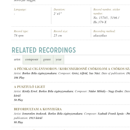
Language:
Duration:
Record number, sticker
-
2' 41"
number:
No. 15785., 5196 /
He.379-X
Record type:
Record size:
Recording method:
BERKES BÉLA CIGÁNYZENAKARA
ARTIST:
78 rpm
25 cm
akusztikus
artist
composer
genre
year
A PÉCSKAI CIGÁNYSORON / KORCSMÁROSNÉ CSÓKOLOM A CSÓKOS SZ
Artist:
Berkes Béla cigányzenakara
; Composer:
Grósz Alfréd
,
Sas Náci
; Date of publication:
19
106 Play
A PUSZTULÓ LIGET
Artist:
Király Ernő
,
Berkes Béla cigányzenakara
; Composer:
Nádor Mihály
-
Nagy Endre
; Date
körül
50 Play
BEFORDULTAM A KONYHÁRA
Artist:
Ismeretlen énekesek
,
Berkes Béla cigányzenakara
; Composer:
Szabadi Frank Ignác
-
Pe
publication:
1913 körül
98 Play