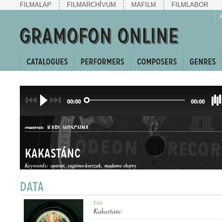
FILMALAP
FILMARCHÍVUM
MAFILM
FILMLABOR
00:00
00:00
KARL HOSCHNA
COMPOSER:
Kakastánc
Keywords:
operett
ragtime-korszak
madame sherry
ONE-STEP
Title
GENRE:
Kakastánc