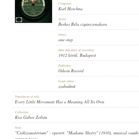
Composer:
Karl Hoschna
Artist:
Berkes Béla cigányzenakara
1912 KÖRÜL
Genre:
PUBLICATION:
one-step
Date and place of recording:
1912 körül
, Budapest
Publisher:
Odeon Record
ODEON RECORD
Legal status:
PUBLISHER:
szabadmű
Translation of title:
Every Little Movement Has a Meaning All Its Own
Collection:
Kiss Gábor Zoltán
NO. 15785.
Note:
RECORD NUMBER:
"Csókszanatórium" - operett. "Madame Sherry" (1910), musical vaude
sorozat tagja.