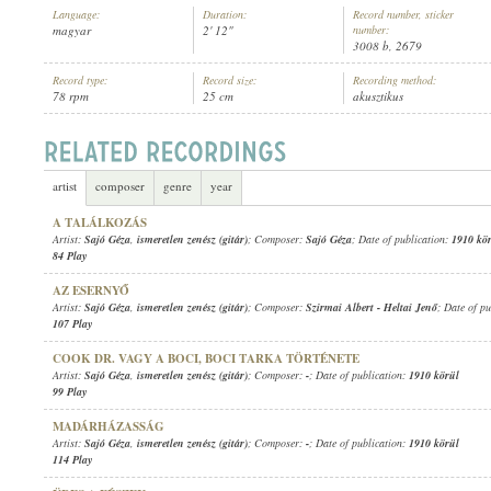
Language:
Duration:
Record number, sticker
magyar
2' 12"
number:
3008 b, 2679
Record type:
Record size:
Recording method:
78 rpm
25 cm
akusztikus
SAJÓ GÉZA
,
ISMERETLEN ZENÉSZ (ZONGORA)
ARTIST:
artist
composer
genre
year
A TALÁLKOZÁS
Artist:
Sajó Géza
,
ismeretlen zenész (gitár)
; Composer:
Sajó Géza
; Date of publication:
1910 kö
84 Play
AZ ESERNYŐ
Artist:
Sajó Géza
,
ismeretlen zenész (gitár)
; Composer:
Szirmai Albert
-
Heltai Jenő
; Date of p
107 Play
COOK DR. VAGY A BOCI, BOCI TARKA TÖRTÉNETE
Artist:
Sajó Géza
,
ismeretlen zenész (gitár)
; Composer:
-
; Date of publication:
1910 körül
99 Play
MADÁRHÁZASSÁG
Artist:
Sajó Géza
,
ismeretlen zenész (gitár)
; Composer:
-
; Date of publication:
1910 körül
114 Play