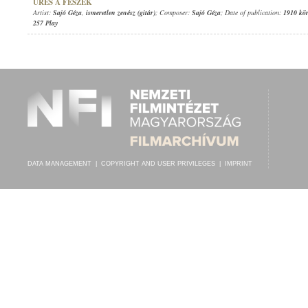
ÜRES A FÉSZEK
Artist:
Sajó Géza
,
ismeretlen zenész (gitár)
; Composer:
Sajó Géza
; Date of publication:
1910 kö
257 Play
DATA MANAGEMENT
|
COPYRIGHT AND USER PRIVILEGES
|
IMPRINT