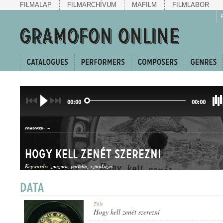
FILMALAP
FILMARCHÍVUM
MAFILM
FILMLABOR
00:00
00:00
-
COMPOSER:
Hogy kell zenét szerezni
Keywords:
zongora
paródia
szórakozás
ZENEI PARÓDIA
Title
GENRE:
Hogy kell zenét szerezni