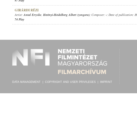
97 Play
GIRÁRDI RÉZI
Artist:
Antal Erzsike
,
Hetényi-Heidelberg Albert (zongora)
; Composer:
-
; Date of publication:
1
74 Play
DATA MANAGEMENT
|
COPYRIGHT AND USER PRIVILEGES
|
IMPRINT