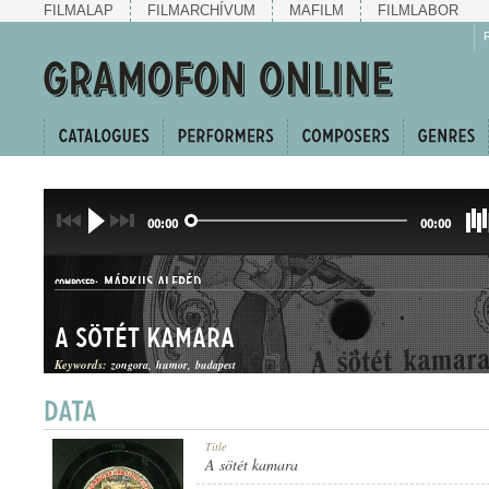
FILMALAP
FILMARCHÍVUM
MAFILM
FILMLABOR
00:00
00:00
MÁRKUS ALFRÉD
COMPOSER:
A sötét kamara
Keywords:
zongora
humor
budapest
KUPLÉ
Title
GENRE:
A sötét kamara