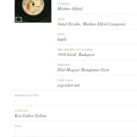
Composer:
Márkus Alfréd
Artist:
Antal Erzsike
,
Márkus Alfréd (zongora)
1910 KÖRÜL
Genre:
PUBLICATION:
kuplé
Date and place of recording:
1910 körül
, Budapest
Publisher:
Első Magyar Hanglemez Gyár
ELSŐ MAGYAR HANGLEMEZ GYÁR
Legal status:
PUBLISHER:
jogvédett mű
Translation of title:
-
Collection:
Kiss Gábor Zoltán
1519
Note:
RECORD NUMBER:
-