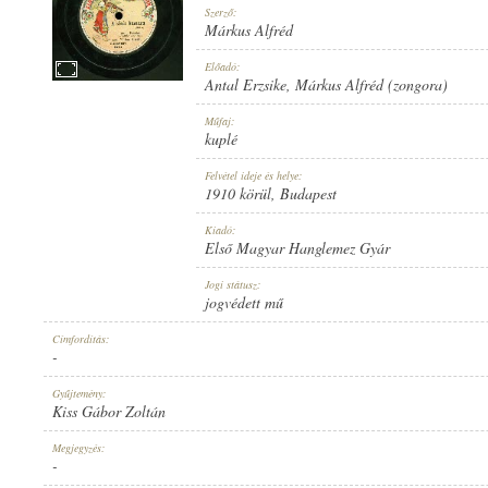
Szerző:
Márkus Alfréd
Előadó:
Antal Erzsike
,
Márkus Alfréd (zongora)
1910 KÖRÜL
Műfaj:
MEGJELENÉS IDEJE:
kuplé
Felvétel ideje és helye:
1910 körül
, Budapest
Kiadó:
Első Magyar Hanglemez Gyár
ELSŐ MAGYAR HANGLEMEZ GYÁR
Jogi státusz:
KIADÓ:
jogvédett mű
Címfordítás:
-
Gyűjtemény:
Kiss Gábor Zoltán
1519
Megjegyzés:
LEMEZSZÁM:
-