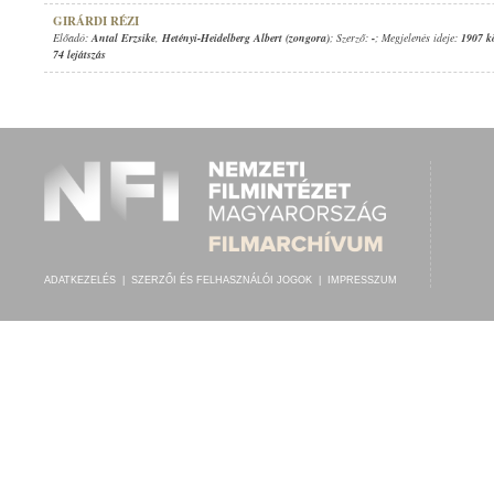
GIRÁRDI RÉZI
Előadó:
Antal Erzsike
,
Hetényi-Heidelberg Albert (zongora)
; Szerző:
-
; Megjelenés ideje:
1907 k
74 lejátszás
ADATKEZELÉS
|
SZERZŐI ÉS FELHASZNÁLÓI JOGOK
|
IMPRESSZUM