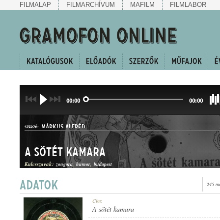
FILMALAP
FILMARCHÍVUM
MAFILM
FILMLABOR
00:00
00:00
MÁRKUS ALFRÉD
SZERZŐ:
A sötét kamara
Kulcsszavak:
zongora
humor
budapest
245 me
KUPLÉ
Cím:
MŰFAJ:
A sötét kamara