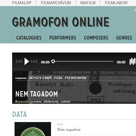
FILMALAP
FILMARCHÍVUM
MAFILM
FILMLABOR
00:00
00:00
VÉCSEY ERNŐ
,
CSÁK
,
CSERVENYÁK
COMPOSER:
Nem tagadom
Keywords:
szerelem
féltékenység
szakítás
SANZON
Title
GENRE:
Nem tagadom