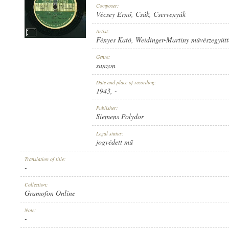
Composer:
Vécsey Ernő
,
Csák
,
Cservenyák
Artist:
Fényes Kató
,
Weidinger-Martiny művészegyütt
1943
Genre:
PUBLICATION:
sanzon
Date and place of recording:
1943
, -
Publisher:
Siemens Polydor
SIEMENS POLYDOR
Legal status:
PUBLISHER:
jogvédett mű
Translation of title:
-
Collection:
Gramofon Online
H 47784 A
Note:
RECORD NUMBER:
-