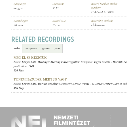
Language:
Duration:
Record number, sticker
magyar
3' 1"
number:
H 47784 A, 9808
Record type:
Record size:
Recording method:
78 rpm
25 cm
elektromos
FÉNYES KATÓ
,
WEIDINGER-MARTINY MŰVÉSZEGYÜTTES
ARTIST:
artist
composer
genre
year
MÉG EL SE KEZDTÜK
Artist:
Fényes Kató
,
Weidinger-Martiny művészegyüttes
; Composer:
Egyed Miklós
-
Horváth Lá
publication:
1943
126 Play
TE NEM HAZUDSZ, MERT JÓ VAGY
Artist:
Fényes Kató
,
Durium zenekar
; Composer:
Bernie Wayne
-
G. Dénes György
; Date of pub
486 Play