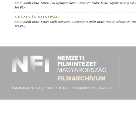
Artist:
Király Ernő
,
Farkas Pali cigányzenekara
; Composer:
Nádor Jóska
,
népdal
; Date of publ
304 Play
A HÁZASSÁG MAI NAPSÁG
Artist:
Király Ernő
,
Revere Gyula (zongora)
; Composer:
Kondor Ernő
; Date of publication:
190
183 Play
DATA MANAGEMENT
|
COPYRIGHT AND USER PRIVILEGES
|
IMPRINT