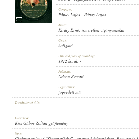
Composer:
Pápay Lajos
-
Pápay Lajos
Artist:
Király Ernő
,
ismeretlen cigányzenekar
1912 KÖRÜL
PUBLICATION:
Genre:
hallgató
Date and place of recording:
1912 körül
, -
Publisher:
Odeon Record
ODEON RECORD
PUBLISHER:
Legal status:
jogvédett mű
Translation of title:
-
Collection:
Kiss Gábor Zoltán gyűjtemény
NO. 15728.
RECORD NUMBER:
Note:
Cigányszerelem / "Zigeunerliebe" - operett 3 felvonásban. Bemutató: 1