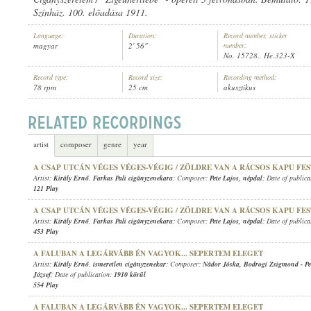
Színház. 100. előadása 1911.
Language:
Duration:
Record number, sticker
magyar
2' 56"
number:
No. 15728., He.323-X
Record type:
Record size:
Recording method:
KIRÁLY ERNŐ
,
ISMERETLEN CIGÁNYZENEKAR
ARTIST:
78 rpm
25 cm
akusztikus
artist
composer
genre
year
A CSAP UTCÁN VÉGES VÉGES-VÉGIG / ZÖLDRE VAN A RÁCSOS KAPU FE
Artist:
Király Ernő
,
Farkas Pali cigányzenekara
; Composer:
Pete Lajos
,
népdal
; Date of public
121 Play
A CSAP UTCÁN VÉGES VÉGES-VÉGIG / ZÖLDRE VAN A RÁCSOS KAPU FE
Artist:
Király Ernő
,
Farkas Pali cigányzenekara
; Composer:
Pete Lajos
,
népdal
; Date of public
453 Play
A FALUBAN A LEGÁRVÁBB ÉN VAGYOK... SEPERTEM ELEGET
Artist:
Király Ernő
,
ismeretlen cigányzenekar
; Composer:
Nádor Jóska
,
Bodrogi Zsigmond
-
P
József
; Date of publication:
1910 körül
554 Play
A FALUBAN A LEGÁRVÁBB ÉN VAGYOK... SEPERTEM ELEGET