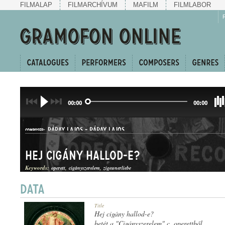
FILMALAP
FILMARCHÍVUM
MAFILM
FILMLABOR
00:00
00:00
PÁPAY LAJOS
-
PÁPAY LAJOS
COMPOSER:
Hej cigány hallod-e?
Keywords:
operett
cigányszerelem
zigeunerliebe
HALLGATÓ
Title
GENRE:
Hej cigány hallod-e?
betét a "Cigányszerelem" c. operettből