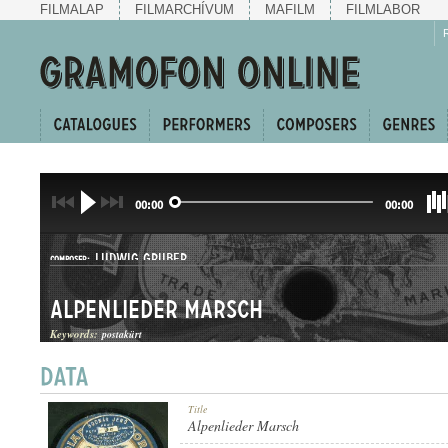
FILMALAP
FILMARCHÍVUM
MAFILM
FILMLABOR
00:00
00:00
LUDWIG GRUBER
COMPOSER:
Alpenlieder Marsch
Keywords:
postakürt
LÄNDLER
Title
GENRE:
Alpenlieder Marsch