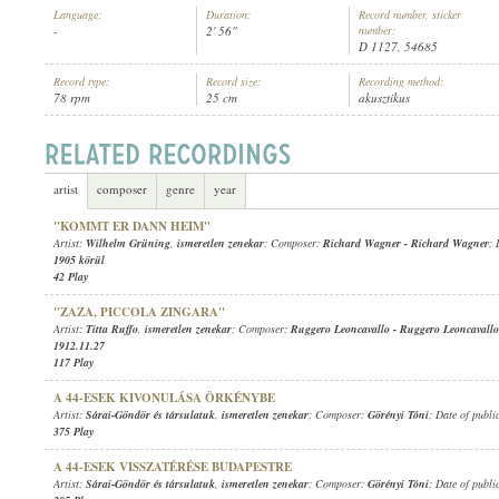
Language:
Duration:
Record number, sticker
-
2' 56"
number:
D 1127, 54685
Record type:
Record size:
Recording method:
78 rpm
25 cm
akusztikus
ISMERETLEN ZENEKAR
,
AUER & ZSAK (POSTAKÜRT)
ARTIST:
artist
composer
genre
year
"KOMMT ER DANN HEIM"
Artist:
Wilhelm Grüning
,
ismeretlen zenekar
; Composer:
Richard Wagner
-
Richard Wagner
; 
1905 körül
42 Play
"ZAZA, PICCOLA ZINGARA"
Artist:
Titta Ruffo
,
ismeretlen zenekar
; Composer:
Ruggero Leoncavallo
-
Ruggero Leoncavallo
1912.11.27
117 Play
A 44-ESEK KIVONULÁSA ÖRKÉNYBE
Artist:
Sárai-Göndör és társulatuk
,
ismeretlen zenekar
; Composer:
Görényi Tóni
; Date of publi
375 Play
A 44-ESEK VISSZATÉRÉSE BUDAPESTRE
Artist:
Sárai-Göndör és társulatuk
,
ismeretlen zenekar
; Composer:
Görényi Tóni
; Date of publi