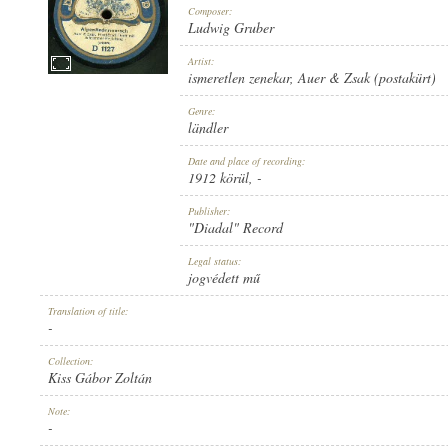
Composer:
Ludwig Gruber
Artist:
ismeretlen zenekar
,
Auer & Zsak (postakürt)
1912 KÖRÜL
Genre:
PUBLICATION:
ländler
Date and place of recording:
1912 körül
, -
Publisher:
"Diadal" Record
"DIADAL" RECORD
Legal status:
PUBLISHER:
jogvédett mű
Translation of title:
-
Collection:
Kiss Gábor Zoltán
D 1127
Note:
RECORD NUMBER:
-