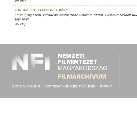
205 Play
A BUDAPESTI TELEFON (I. RÉSZ)
Artist:
Újváry Károly
,
Favorite művészszemélyzete
,
ismeretlen zenekar
; Composer:
Zerkovitz Bél
1918 körül
307 Play
DATA MANAGEMENT
|
COPYRIGHT AND USER PRIVILEGES
|
IMPRINT