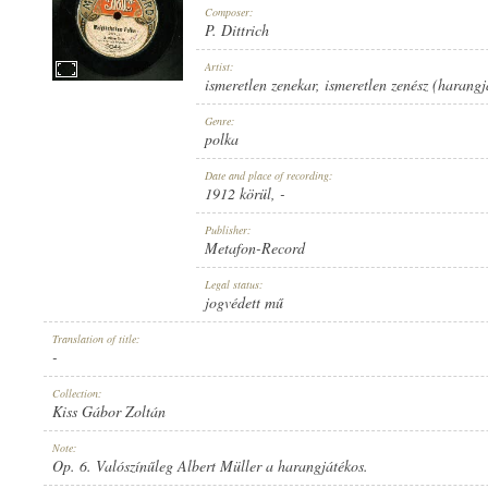
Composer:
P. Dittrich
Artist:
ismeretlen zenekar
,
ismeretlen zenész (harangj
1912 KÖRÜL
Genre:
PUBLICATION:
polka
Date and place of recording:
1912 körül
, -
Publisher:
Metafon-Record
METAFON-RECORD
Legal status:
PUBLISHER:
jogvédett mű
Translation of title:
-
Collection:
Kiss Gábor Zoltán
3044
Note:
RECORD NUMBER:
Op. 6. Valószínűleg Albert Müller a harangjátékos.