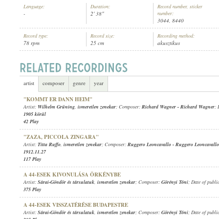
Language:
Duration:
Record number, sticker
-
2' 38"
number:
3044, 8440
Record type:
Record size:
Recording method:
78 rpm
25 cm
akusztikus
ISMERETLEN ZENEKAR
,
ISMERETLEN ZENÉSZ (HARANGJÁTÉK)
ARTIST:
artist
composer
genre
year
"KOMMT ER DANN HEIM"
Artist:
Wilhelm Grüning
,
ismeretlen zenekar
; Composer:
Richard Wagner
-
Richard Wagner
; 
1905 körül
42 Play
"ZAZA, PICCOLA ZINGARA"
Artist:
Titta Ruffo
,
ismeretlen zenekar
; Composer:
Ruggero Leoncavallo
-
Ruggero Leoncavallo
1912.11.27
117 Play
A 44-ESEK KIVONULÁSA ÖRKÉNYBE
Artist:
Sárai-Göndör és társulatuk
,
ismeretlen zenekar
; Composer:
Görényi Tóni
; Date of publi
375 Play
A 44-ESEK VISSZATÉRÉSE BUDAPESTRE
Artist:
Sárai-Göndör és társulatuk
,
ismeretlen zenekar
; Composer:
Görényi Tóni
; Date of publi