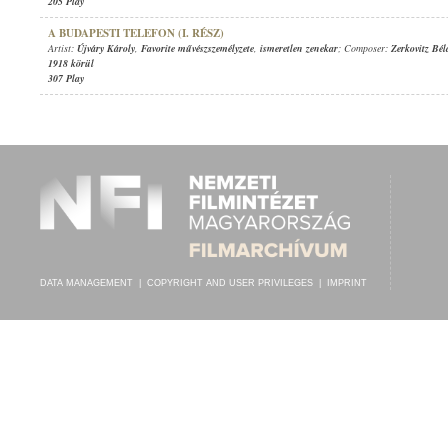
205 Play
A BUDAPESTI TELEFON (I. RÉSZ)
Artist:
Újváry Károly
,
Favorite művészszemélyzete
,
ismeretlen zenekar
; Composer:
Zerkovitz Bél
1918 körül
307 Play
DATA MANAGEMENT
|
COPYRIGHT AND USER PRIVILEGES
|
IMPRINT