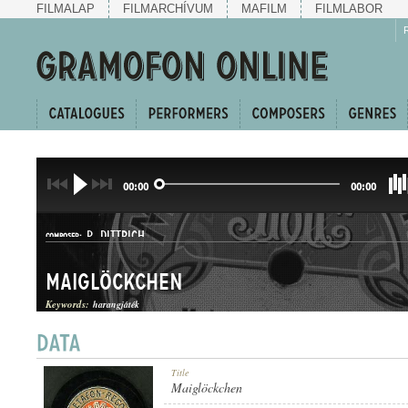
FILMALAP
FILMARCHÍVUM
MAFILM
FILMLABOR
00:00
00:00
P. DITTRICH
COMPOSER:
Maiglöckchen
Keywords:
harangjáték
POLKA
Title
GENRE:
Maiglöckchen