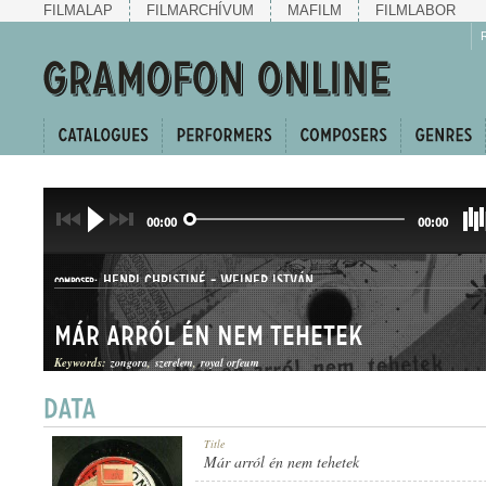
FILMALAP
FILMARCHÍVUM
MAFILM
FILMLABOR
00:00
00:00
HENRI CHRISTINÉ
-
WEINER ISTVÁN
COMPOSER:
Már arról én nem tehetek
Keywords:
zongora
szerelem
royal orfeum
KUPLÉ
Title
GENRE:
Már arról én nem tehetek