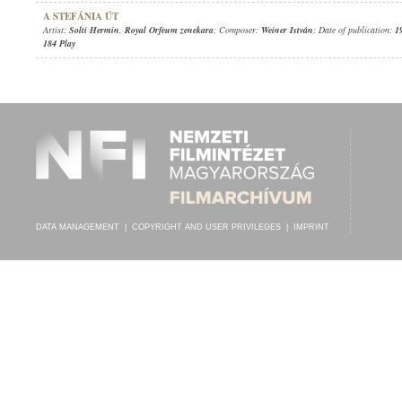
A STEFÁNIA ÚT
Artist:
Solti Hermin
,
Royal Orfeum zenekara
; Composer:
Weiner István
; Date of publication:
1
184 Play
DATA MANAGEMENT
|
COPYRIGHT AND USER PRIVILEGES
|
IMPRINT