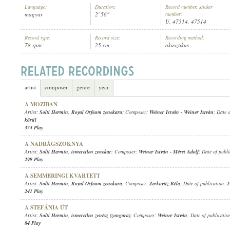
Language:
Duration:
Record number, sticker
magyar
2' 56"
number:
U. 47514, 47514
Record type:
Record size:
Recording method:
78 rpm
25 cm
akusztikus
SOLTI HERMIN
,
ISMERETLEN ZENÉSZ (ZONGORA)
ARTIST:
artist
composer
genre
year
A MOZIBAN
Artist:
Solti Hermin
,
Royal Orfeum zenekara
; Composer:
Weiner István
-
Weiner István
; Date 
körül
374 Play
A NADRÁGSZOKNYA
Artist:
Solti Hermin
,
ismeretlen zenekar
; Composer:
Weiner István
-
Mérei Adolf
; Date of publ
299 Play
A SEMMERINGI KVARTETT
Artist:
Solti Hermin
,
Royal Orfeum zenekara
; Composer:
Zerkovitz Béla
; Date of publication:
1
241 Play
A STEFÁNIA ÚT
Artist:
Solti Hermin
,
ismeretlen zenész (zongora)
; Composer:
Weiner István
; Date of publicatio
84 Play