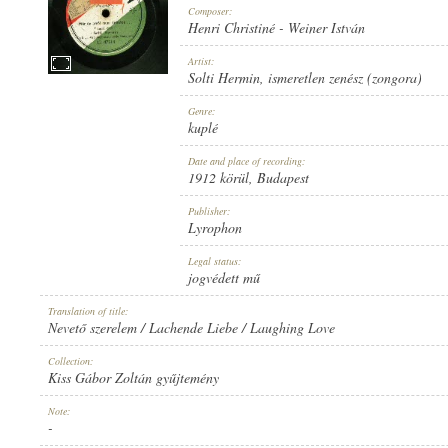
Composer:
Henri Christiné
-
Weiner István
Artist:
Solti Hermin
,
ismeretlen zenész (zongora)
1912 KÖRÜL
Genre:
PUBLICATION:
kuplé
Date and place of recording:
1912 körül
, Budapest
Publisher:
Lyrophon
LYROPHON
Legal status:
PUBLISHER:
jogvédett mű
Translation of title:
Nevető szerelem / Lachende Liebe / Laughing Love
Collection:
Kiss Gábor Zoltán gyűjtemény
U. 47514
Note:
RECORD NUMBER:
-