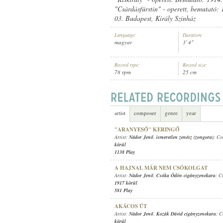
"Csárdásfürstin" - operett, bemutató: 
03. Budapest, Király Színház
Language:
Duration:
magyar
3' 4"
NÁDOR JENŐ
,
ISMERETLEN CIGÁ
ARTIST:
Record type:
Record size:
78 rpm
25 cm
artist
composer
genre
year
"ARANYESŐ" KERINGŐ
Artist:
Nádor Jenő
,
ismeretlen zenész (zongora)
; C
körül
1138 Play
A HAJNAL MÁR NEM CSÓKOLGAT
Artist:
Nádor Jenő
,
Csóka Ödön cigányzenekara
; C
1917 körül
581 Play
AKÁCOS ÚT
Artist:
Nádor Jenő
,
Kozák Dávid cigányzenekara
; 
körül