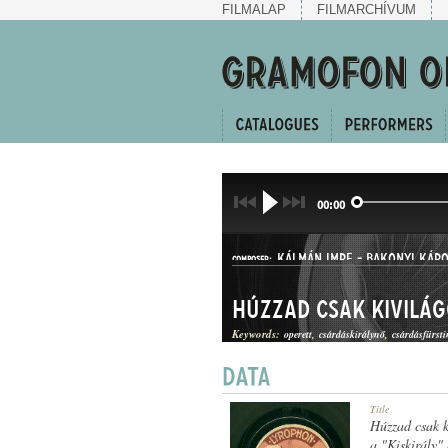
FILMALAP
FILMARCHÍVUM
00:00
KÁLMÁN IMRE
-
BAKONYI KÁRO
COMPOSER:
Húzzad csak kivilág
Keywords:
operett
csárdáskirálynő
csárdásfürsti
CSÁRDÁS
Title
GENRE:
Húzzad csak k
a "Kiskirály"