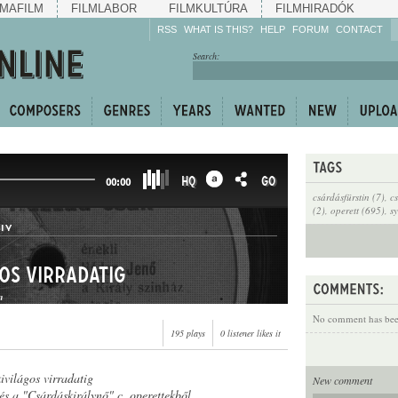
MAFILM
FILMLABOR
FILMKULTÚRA
FILMHIRADÓK
RSS
WHAT IS THIS?
HELP
FORUM
CONTACT
Listen!
Search:
Enrich!
Keep track of what is
happening!
Share!
HQ
GO
00:00
csárdásfürstin (7)
,
c
(2)
,
operett (695)
,
sy
LY
os virradatig
n
No comment has been
195 plays
0 listener likes it
ivilágos virradatig
New comment
 és a "Csárdáskirálynő" c. operettekből