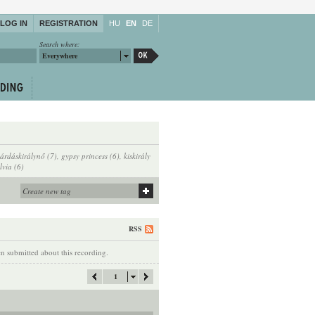
LOG IN
REGISTRATION
HU
EN
DE
Search where:
Everywhere
sárdáskirálynő (7)
,
gypsy princess (6)
,
kiskirály
lvia (6)
RSS
 submitted about this recording.
1