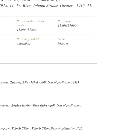
1915. 11. 17. Bécs, Johann Strauss Theater - 1916. 11.
Record number, sticker
Recordpage:
number:
11899/11900
11899, 11899
NYZENEKAR
Recording method:
Status:
akusztikus
közepes
omposer:
Zerkovitz Béla
-
Mérei Adolf
; Date of publication:
1913
omposer:
Bogdán István
-
Wass György gróf
; Date of publication:
Composer:
Kalmár Tibor
-
Kalmár Tibor
; Date of publication:
1920