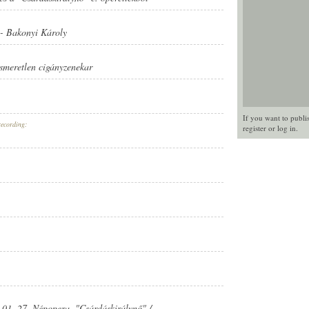
-
Bakonyi Károly
ismeretlen cigányzenekar
If you want to publi
recording:
register
or
log in
.
. 01. 27. Népopera. "Csárdáskirálynő" /