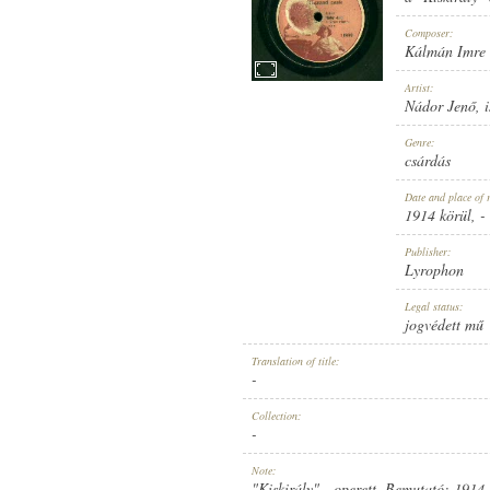
Composer:
Kálmán Imre
Artist:
Nádor Jenő
,
1914 KÖRÜL
PUBLICATION:
Genre:
csárdás
Date and place of 
1914 körül
, -
Publisher:
Lyrophon
LYROPHON
PUBLISHER:
Legal status:
jogvédett mű
Translation of title:
-
Collection:
-
11899
RECORD NUMBER:
Note:
"Kiskirály" - operett. Bemutató: 1914