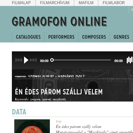
FILMALAP
FILMARCHÍVUM
MAFILM
FILMLABOR
00:00
00:00
SZIRMAI ALBERT
-
HARSÁNYI ZSOLT
COMPOSER:
Én édes párom szállj velem
Keywords:
zongora
operett
mozikirály
KERINGŐ
Title
GENRE:
Én édes párom szállj velem
Mutatványosdal a "Mozikirály" című operettb