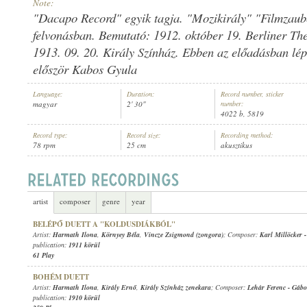
Note:
"Dacapo Record" egyik tagja. "Mozikirály" "Filmzaube
felvonásban. Bemutató: 1912. október 19. Berliner Thea
1913. 09. 20. Király Színház. Ebben az előadásban lép
először Kabos Gyula
HARMATH ILONA
,
GÓZON GYULA
,
ISMERETLEN ZENÉSZ (ZONGORA)
ARTIST:
Language:
Duration:
Record number, sticker
magyar
2' 30"
number:
4022 b, 5819
Record type:
Record size:
Recording method:
78 rpm
25 cm
akusztikus
artist
composer
genre
year
BELÉPŐ DUETT A "KOLDUSDIÁKBÓL"
Artist:
Harmath Ilona
,
Környey Béla
,
Vincze Zsigmond (zongora)
; Composer:
Karl Millöcker
publication:
1911 körül
61 Play
BOHÉM DUETT
Artist:
Harmath Ilona
,
Király Ernő
,
Király Színház zenekara
; Composer:
Lehár Ferenc
-
Gábo
publication:
1910 körül