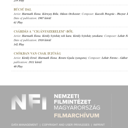
259 Play
BÚCSÚ DAL
Artist:
Harmath Ilona
,
Környey Béla
,
Odeon Orchester
; Composer:
Kacsóh Pongrác
-
Pásztor 
Date of publication:
1907 körül
61 Play
CSÁRDÁS A "CIGÁNYSZERELEM"-BŐL
Artist:
Harmath Ilona
,
Király Színház női kara
,
Király Színház zenekara
; Composer:
Lehár F
Date of publication:
1910 körül
142 Play
CSÓKBAN VAN CSAK IFJÚSÁG
Artist:
Király Ernő
,
Harmath Ilona
,
Revere Gyula (zongora)
; Composer:
Lehár Ferenc
-
Gábor
publication:
1911 körül
40 Play
DATA MANAGEMENT
|
COPYRIGHT AND USER PRIVILEGES
|
IMPRINT