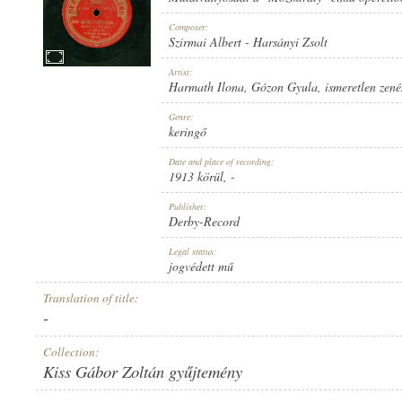
Composer:
Szirmai Albert
-
Harsányi Zsolt
Artist:
Harmath Ilona
,
Gózon Gyula
,
ismeretlen zené
1913 KÖRÜL
PUBLICATION:
Genre:
keringő
Date and place of recording:
1913 körül
, -
Publisher:
Derby-Record
DERBY-RECORD
PUBLISHER:
Legal status:
jogvédett mű
Translation of title:
-
Collection:
Kiss Gábor Zoltán gyűjtemény
4022 B
RECORD NUMBER: