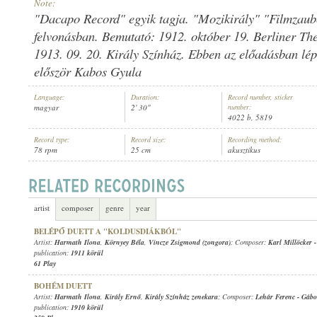
Note:
"Dacapo Record" egyik tagja. "Mozikirály" "Filmzaube
felvonásban. Bemutató: 1912. október 19. Berliner Thea
1913. 09. 20. Király Színház. Ebben az előadásban lép
először Kabos Gyula
HARMATH ILONA
,
GÓZON GYULA
,
ISMERETLEN ZENÉSZ (ZONGORA)
ARTIST:
Language:
Duration:
Record number, sticker
magyar
2' 30"
number:
4022 b, 5819
Record type:
Record size:
Recording method:
78 rpm
25 cm
akusztikus
artist
composer
genre
year
BELÉPŐ DUETT A "KOLDUSDIÁKBÓL"
Artist:
Harmath Ilona
,
Környey Béla
,
Vincze Zsigmond (zongora)
; Composer:
Karl Millöcker
publication:
1911 körül
61 Play
BOHÉM DUETT
Artist:
Harmath Ilona
,
Király Ernő
,
Király Színház zenekara
; Composer:
Lehár Ferenc
-
Gábo
publication:
1910 körül