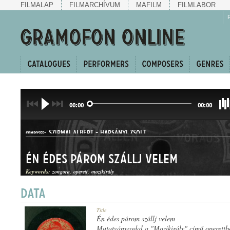
FILMALAP
FILMARCHÍVUM
MAFILM
FILMLABOR
00:00
00:00
SZIRMAI ALBERT
-
HARSÁNYI ZSOLT
COMPOSER:
Én édes párom szállj velem
Keywords:
zongora
operett
mozikirály
KERINGŐ
Title
GENRE:
Én édes párom szállj velem
Mutatványosdal a "Mozikirály" című operettb