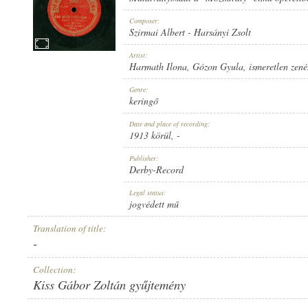
Composer:
Szirmai Albert
-
Harsányi Zsolt
Artist:
Harmath Ilona
,
Gózon Gyula
,
ismeretlen zené
1913 KÖRÜL
PUBLICATION:
Genre:
keringő
Date and place of recording:
1913 körül
, -
Publisher:
Derby-Record
DERBY-RECORD
PUBLISHER:
Legal status:
jogvédett mű
Translation of title:
-
Collection:
Kiss Gábor Zoltán gyűjtemény
4022 B
RECORD NUMBER: