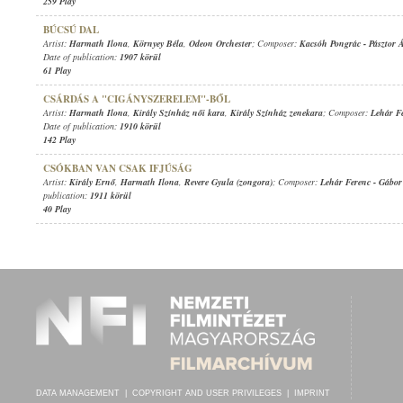
259 Play
BÚCSÚ DAL
Artist:
Harmath Ilona
,
Környey Béla
,
Odeon Orchester
; Composer:
Kacsóh Pongrác
-
Pásztor 
Date of publication:
1907 körül
61 Play
CSÁRDÁS A "CIGÁNYSZERELEM"-BŐL
Artist:
Harmath Ilona
,
Király Színház női kara
,
Király Színház zenekara
; Composer:
Lehár F
Date of publication:
1910 körül
142 Play
CSÓKBAN VAN CSAK IFJÚSÁG
Artist:
Király Ernő
,
Harmath Ilona
,
Revere Gyula (zongora)
; Composer:
Lehár Ferenc
-
Gábor
publication:
1911 körül
40 Play
DATA MANAGEMENT
|
COPYRIGHT AND USER PRIVILEGES
|
IMPRINT