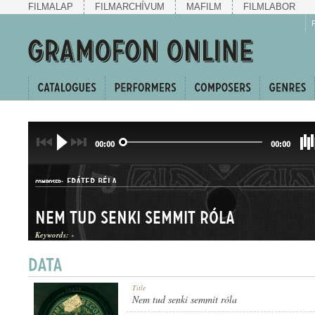
FILMALAP
FILMARCHÍVUM
MAFILM
FILMLABOR
00:00
00:00
FRÁTER BÉLA
COMPOSER:
Nem tud senki semmit róla
Keywords:
-
HALLGATÓ
Title
GENRE:
Nem tud senki semmit róla