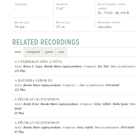
Language:
Duration:
Record number, sticker
-
2' 45"
number:
No. 15382., He.100-R
Record type:
Record size:
Recording method:
78 rpm
25 cm
akusztikus
BANDA MARCI CIGÁNYZENEKARA
ARTIST:
artist
composer
genre
year
A CSÁRDÁBAN SZÓL A NÓTA
Artist:
Rózsa S. Lajos
,
Banda Marci cigányzenekara
; Composer:
Sas Náci
; Date of publication
231 Play
A HATÁRBA JÁROK EL
Artist:
Banda Marci cigányzenekara
; Composer:
-
; Date of publication:
1914 körül
122 Play
A PÉCSKAI CIGÁNYSORON
Artist:
Király Ernő
,
Banda Marci cigányzenekara
; Composer:
Grósz Alfréd
-
Balla Ignác
; Date
körül
65 Play
A PÉCSKAI CIGÁNYSORON
Artist:
Banda Marci cigányzenekara
; Composer:
Grósz Alfréd
; Date of publication:
1914 körül
97 Play