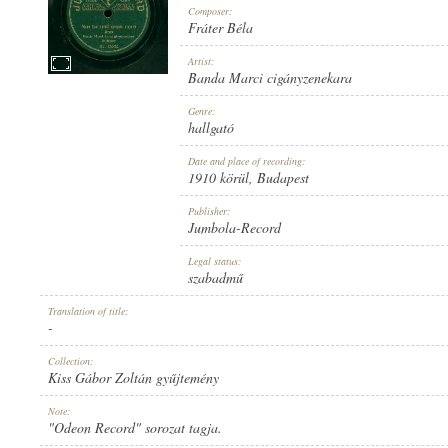
Composer:
Fráter Béla
Artist:
Banda Marci cigányzenekara
1910 KÖRÜL
Genre:
PUBLICATION:
hallgató
Date and place of recording:
1910 körül
, Budapest
Publisher:
Jumbola-Record
JUMBOLA-RECORD
Legal status:
PUBLISHER:
szabadmű
Translation of title:
-
Collection:
Kiss Gábor Zoltán gyűjtemény
NO. 15382.
Note:
RECORD NUMBER:
"Odeon Record" sorozat tagja.