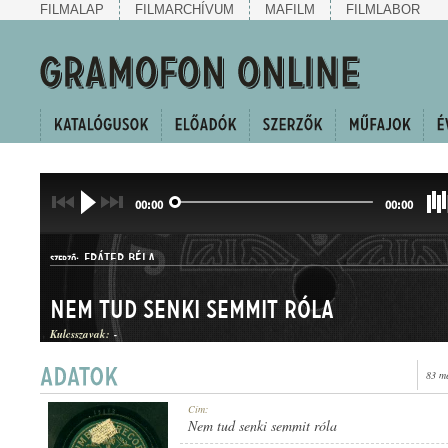
FILMALAP
FILMARCHÍVUM
MAFILM
FILMLABOR
00:00
00:00
FRÁTER BÉLA
SZERZŐ:
Nem tud senki semmit róla
Kulcsszavak:
-
83 m
HALLGATÓ
Cím:
MŰFAJ:
Nem tud senki semmit róla