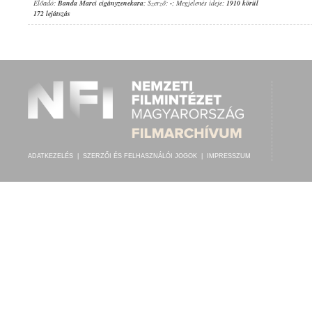
Előadó:
Banda Marci cigányzenekara
; Szerző:
-
; Megjelenés ideje:
1910 körül
172 lejátszás
ADATKEZELÉS
|
SZERZŐI ÉS FELHASZNÁLÓI JOGOK
|
IMPRESSZUM