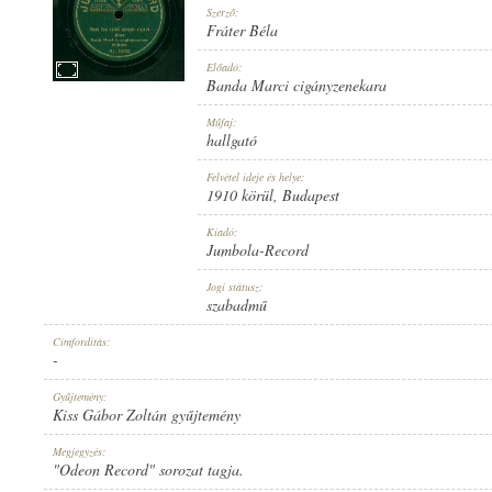
Szerző:
Fráter Béla
Előadó:
Banda Marci cigányzenekara
1910 KÖRÜL
Műfaj:
MEGJELENÉS IDEJE:
hallgató
Felvétel ideje és helye:
1910 körül
, Budapest
Kiadó:
Jumbola-Record
JUMBOLA-RECORD
Jogi státusz:
KIADÓ:
szabadmű
Címfordítás:
-
Gyűjtemény:
Kiss Gábor Zoltán gyűjtemény
NO. 15382.
Megjegyzés:
LEMEZSZÁM:
"Odeon Record" sorozat tagja.