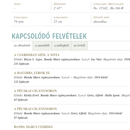
Nyelv:
Időtartam:
Lemezszám, Matricaszám:
-
2' 45"
No. 15382., He.100-R
Lemeztípus:
Lemezméret:
Felvételi mód:
78 rpm
25 cm
akusztikus
BANDA MARCI CIGÁNYZENEKARA
ELŐADÓ:
az előadótól
a szerzőtől
a műfajból
az évből
A CSÁRDÁBAN SZÓL A NÓTA
Előadó:
Rózsa S. Lajos
,
Banda Marci cigányzenekara
; Szerző:
Sas Náci
; Megjelenés ideje:
1910
231 lejátszás
A HATÁRBA JÁROK EL
Előadó:
Banda Marci cigányzenekara
; Szerző:
-
; Megjelenés ideje:
1914 körül
122 lejátszás
A PÉCSKAI CIGÁNYSORON
Előadó:
Király Ernő
,
Banda Marci cigányzenekara
; Szerző:
Grósz Alfréd
-
Balla Ignác
; Megjel
65 lejátszás
A PÉCSKAI CIGÁNYSORON
Előadó:
Banda Marci cigányzenekara
; Szerző:
Grósz Alfréd
; Megjelenés ideje:
1914 körül
97 lejátszás
BANDA MARCI CSÁRDÁS