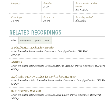
Language:
Duration:
Record number, sticker
-
2' 59"
number:
2051, 8020
Record type:
Record size:
Recording method:
78 rpm
25 cm
akusztikus
ISMERETLEN KATONAZENEKAR
ARTIST:
artist
composer
genre
year
A DÍSZŐRSÉG LEVÁLTÁSA BUDÁN
Artist:
ismeretlen katonazenekar
; Composer:
-
; Date of publication:
1910 körül
309 Play
ANGELA
Artist:
ismeretlen katonazenekar
; Composer:
Alphons Czibulka
; Date of publication:
1912 körü
48 Play
AZ ŐRSÉG FELVONULÁSA ÉS LEVÁLTÁSA BÉCSBEN
Artist:
ismeretlen színész
,
ismeretlen katonazenekar
; Composer:
-
; Date of publication:
1908 kö
63 Play
BALLSIRENEN WALZER
Artist:
ismeretlen katonazenekar
; Composer:
Lehár Ferenc
; Date of publication:
1908 körül
34 Play