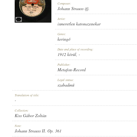
Composer:
Johann Strauss ifj.
Artist:
ismeretlen katonazenekar
1912 KÖRÜL
Genre:
PUBLICATION:
keringő
Date and place of recording:
1912 körül
, -
Publisher:
Metafon-Record
METAFON-RECORD
Legal status:
PUBLISHER:
szabadmű
Translation of title:
-
Collection:
Kiss Gábor Zoltán
2051
Note:
RECORD NUMBER:
Johann Strauss II. Op. 361