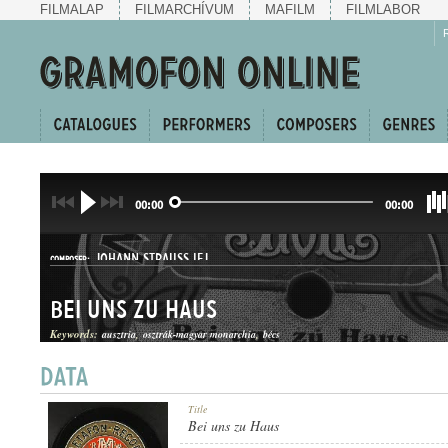
FILMALAP
FILMARCHÍVUM
MAFILM
FILMLABOR
00:00
00:00
JOHANN STRAUSS IFJ.
COMPOSER:
Bei uns zu Haus
Keywords:
ausztria
osztrák-magyar monarchia
bécs
KERINGŐ
Title
GENRE:
Bei uns zu Haus