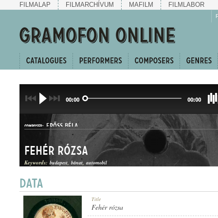
FILMALAP
FILMARCHÍVUM
MAFILM
FILMLABOR
00:00
00:00
ERŐSS BÉLA
COMPOSER:
Fehér rózsa
Keywords:
budapest
bánat
automobil
SANZON
Title
GENRE:
Fehér rózsa