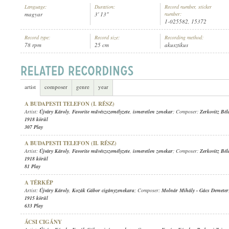
Language:
Duration:
Record number, sticker
magyar
3' 13"
number:
1-025582, 15372
Record type:
Record size:
Recording method:
78 rpm
25 cm
akusztikus
ÚJVÁRY KÁROLY
,
BANDA MARCI IFJ. ZENEKARA
ARTIST:
artist
composer
genre
year
A BUDAPESTI TELEFON (I. RÉSZ)
Artist:
Újváry Károly
,
Favorite művészszemélyzete
,
ismeretlen zenekar
; Composer:
Zerkovitz Bél
1918 körül
307 Play
A BUDAPESTI TELEFON (II. RÉSZ)
Artist:
Újváry Károly
,
Favorite művészszemélyzete
,
ismeretlen zenekar
; Composer:
Zerkovitz Bél
1918 körül
81 Play
A TÉRKÉP
Artist:
Újváry Károly
,
Kozák Gábor cigányzenekara
; Composer:
Molnár Mihály
-
Gács Demeter
1915 körül
633 Play
ÁCSI CIGÁNY