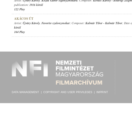
Artist:
Újváry Károly
,
Kozák Gábor cigányzenekara
; Composer:
Kovács Károly
-
Bodrogi Zsig
publication:
1916 körül
122 Play
AKÁCOS ÚT
Artist:
Újváry Károly
,
Favorite szalonzenekar
; Composer:
Kalmár Tibor
-
Kalmár Tibor
; Date 
körül
164 Play
DATA MANAGEMENT
|
COPYRIGHT AND USER PRIVILEGES
|
IMPRINT