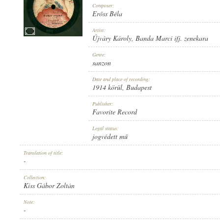
Composer:
Erőss Béla
Artist:
Újváry Károly
,
Banda Marci ifj. zenekara
1914 KÖRÜL
Genre:
PUBLICATION:
sanzon
Date and place of recording:
1914 körül
, Budapest
Publisher:
Favorite Record
FAVORITE RECORD
Legal status:
PUBLISHER:
jogvédett mű
Translation of title:
-
Collection:
Kiss Gábor Zoltán
1-025582
Note:
RECORD NUMBER:
-