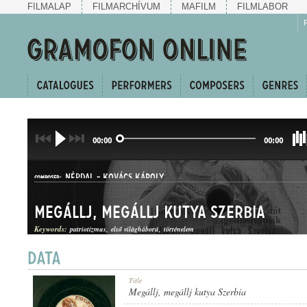
FILMALAP
FILMARCHÍVUM
MAFILM
FILMLABOR
00:00
00:00
NÉPDAL
-
KOVÁCS KÁROLY
COMPOSER:
Megállj, megállj kutya Szerbia
Keywords:
patriotizmus
első világháború
történelem
CSÁRDÁS
Title
GENRE:
Megállj, megállj kutya Szerbia