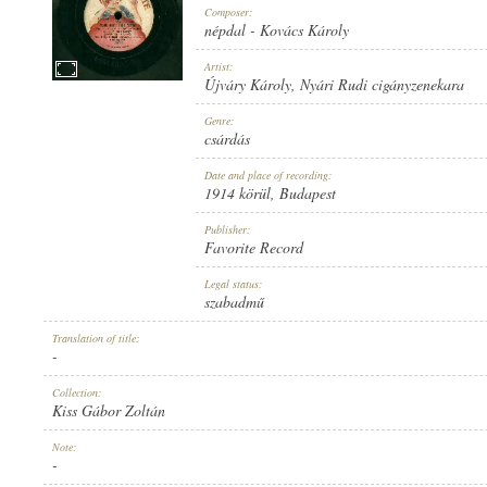
Composer:
népdal
-
Kovács Károly
Artist:
Újváry Károly
,
Nyári Rudi cigányzenekara
1914 KÖRÜL
Genre:
PUBLICATION:
csárdás
Date and place of recording:
1914 körül
, Budapest
Publisher:
Favorite Record
FAVORITE RECORD
Legal status:
PUBLISHER:
szabadmű
Translation of title:
-
Collection:
Kiss Gábor Zoltán
1-025594
Note:
RECORD NUMBER:
-