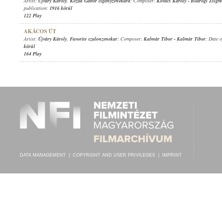
Artist:
Újváry Károly
,
Kozák Gábor cigányzenekara
; Composer:
Kovács Károly
-
Bodrogi Zsig
publication:
1916 körül
122 Play
AKÁCOS ÚT
Artist:
Újváry Károly
,
Favorite szalonzenekar
; Composer:
Kalmár Tibor
-
Kalmár Tibor
; Date 
körül
164 Play
DATA MANAGEMENT
|
COPYRIGHT AND USER PRIVILEGES
|
IMPRINT