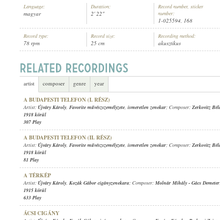
Language:
Duration:
Record number, sticker
magyar
2' 22"
number:
1-025594, 168
Record type:
Record size:
Recording method:
78 rpm
25 cm
akusztikus
ÚJVÁRY KÁROLY
,
NYÁRI RUDI CIGÁNYZENEKARA
ARTIST:
artist
composer
genre
year
A BUDAPESTI TELEFON (I. RÉSZ)
Artist:
Újváry Károly
,
Favorite művészszemélyzete
,
ismeretlen zenekar
; Composer:
Zerkovitz Bél
1918 körül
307 Play
A BUDAPESTI TELEFON (II. RÉSZ)
Artist:
Újváry Károly
,
Favorite művészszemélyzete
,
ismeretlen zenekar
; Composer:
Zerkovitz Bél
1918 körül
81 Play
A TÉRKÉP
Artist:
Újváry Károly
,
Kozák Gábor cigányzenekara
; Composer:
Molnár Mihály
-
Gács Demeter
1915 körül
633 Play
ÁCSI CIGÁNY