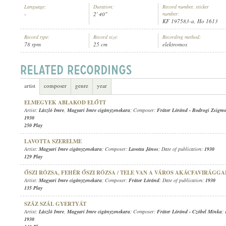
Language:
Duration:
Record number, sticker
-
2' 40"
number:
KF 197583-a, Ho 1613
Record type:
Record size:
Recording method:
78 rpm
25 cm
elektromos
MAGYARI IMRE CIGÁNYZENEKARA
ARTIST:
artist
composer
genre
year
ELMEGYEK ABLAKOD ELŐTT
Artist:
László Imre
,
Magyari Imre cigányzenekara
; Composer:
Fráter Lóránd
-
Bodrogi Zsigm
1930
250 Play
LAVOTTA SZERELME
Artist:
Magyari Imre cigányzenekara
; Composer:
Lavotta János
; Date of publication:
1930
129 Play
ŐSZI RÓZSA, FEHÉR ŐSZI RÓZSA / TELE VAN A VÁROS AKÁCFAVIRÁGGA
Artist:
Magyari Imre cigányzenekara
; Composer:
Fráter Lóránd
; Date of publication:
1930
135 Play
SZÁZ SZÁL GYERTYÁT
Artist:
László Imre
,
Magyari Imre cigányzenekara
; Composer:
Fráter Lóránd
-
Czóbel Minka
; 
1930