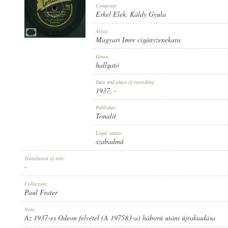
Composer:
Erkel Elek
,
Káldy Gyula
Artist:
Magyari Imre cigányzenekara
1937
Genre:
PUBLICATION:
hallgató
Date and place of recording:
1937
, -
Publisher:
Tonalit
TONALIT
Legal status:
PUBLISHER:
szabadmű
Translation of title:
-
Collection:
Paul Frater
KF 197583-A
Note:
RECORD NUMBER:
Az 1937-es Odeon felvétel (A 197583-a) háború utáni újrakiadása