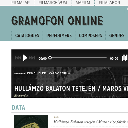
FILMALAP
FILMARCHÍVUM
MAFILM
FILMLABOR
00:00
00:00
ERKEL ELEK
,
KÁLDY GYULA
COMPOSER:
Keywords:
-
HALLGATÓ
Title
GENRE:
Hullámzó Balaton tetején / Maros vize folyik 