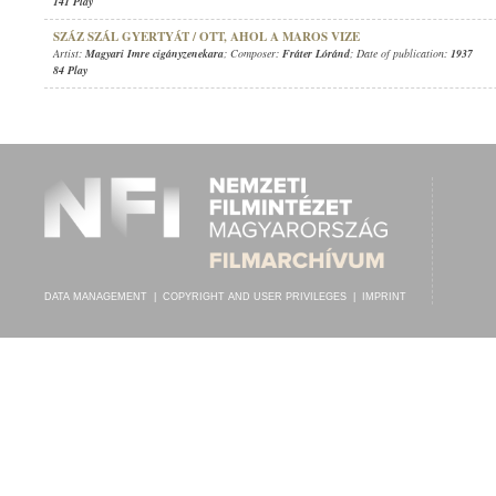
141 Play
SZÁZ SZÁL GYERTYÁT / OTT, AHOL A MAROS VIZE
Artist:
Magyari Imre cigányzenekara
; Composer:
Fráter Lóránd
; Date of publication:
1937
84 Play
DATA MANAGEMENT
|
COPYRIGHT AND USER PRIVILEGES
|
IMPRINT