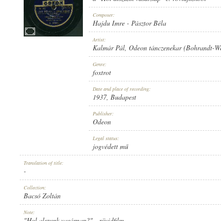
Composer:
Hajdu Imre
-
Pásztor Béla
Artist:
Kalmár Pál
,
Odeon tánczenekar (Bohrandt-We
1937
PUBLICATION:
Genre:
foxtrot
Date and place of recording:
1937
, Budapest
Publisher:
Odeon
ODEON
PUBLISHER:
Legal status:
jogvédett mű
Translation of title:
-
Collection:
Bacsó Zoltán
A 197595B
RECORD NUMBER:
Note:
"Hol alszunk vasárnap?" - rövidfilm