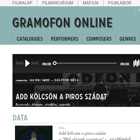
FILMALAP
FILMARCHÍVUM
MAFILM
FILMLABOR
00:00
00:00
HAJDU IMRE
-
PÁSZTOR BÉLA
COMPOSER:
Add kölcsön a piros szádat
Keywords:
filmzene
rövidfilm
nyaralás
FOXTROT
Title
GENRE:
Add kölcsön a piros szádat
a "Hol alszunk vasárnap" c. rövidfilmből