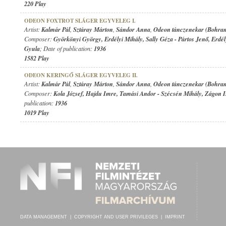
220 Play
ODEON FOXTROT SLÁGER EGYVELEG I.
Artist:
Kalmár Pál
,
Sztáray Márton
,
Sándor Anna
,
Odeon tánczenekar (Bohran
Composer:
Györkönyi György
,
Erdélyi Mihály
,
Sally Géza
-
Pártos Jenő
,
Erdél
Gyula
; Date of publication:
1936
1582 Play
ODEON KERINGŐ SLÁGER EGYVELEG II.
Artist:
Kalmár Pál
,
Sztáray Márton
,
Sándor Anna
,
Odeon tánczenekar (Bohran
Composer:
Kola József
,
Hajdu Imre
,
Tamási Andor
-
Szécsén Mihály
,
Zágon I
publication:
1936
1019 Play
DATA MANAGEMENT
|
COPYRIGHT AND USER PRIVILEGES
|
IMPRINT