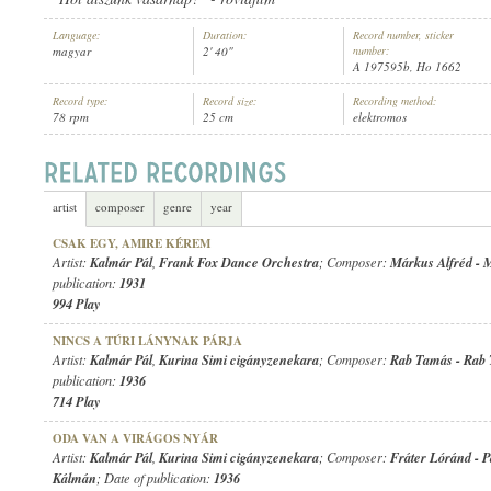
Language:
Duration:
Record number, sticker
magyar
2' 40"
number:
A 197595b, Ho 1662
Record type:
Record size:
Recording method:
78 rpm
25 cm
elektromos
KALMÁR PÁL
,
ODEON TÁNCZENEKAR (BOHRANDT-WEIDINGER)
ARTIST:
artist
composer
genre
year
CSAK EGY, AMIRE KÉREM
Artist:
Kalmár Pál
,
Frank Fox Dance Orchestra
; Composer:
Márkus Alfréd
-
M
publication:
1931
994 Play
NINCS A TÚRI LÁNYNAK PÁRJA
Artist:
Kalmár Pál
,
Kurina Simi cigányzenekara
; Composer:
Rab Tamás
-
Rab
publication:
1936
714 Play
ODA VAN A VIRÁGOS NYÁR
Artist:
Kalmár Pál
,
Kurina Simi cigányzenekara
; Composer:
Fráter Lóránd
-
P
Kálmán
; Date of publication:
1936