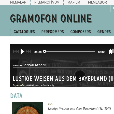
FILMALAP
FILMARCHÍVUM
MAFILM
FILMLABOR
00:00
00:00
ODEON RECORD
PUBLISHER:
Lustige Weisen aus dem Bayerland (II.
Keywords:
patriotizmus
németország
NO. 34691.
Title
RECORD NUMBER:
Lustige Weisen aus dem Bayerland (II. Teil)