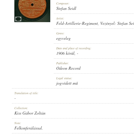
Composer:
Stefan Seidl
Artist:
Feld-Artillerie-Regiment
, Vezényel:
Stefan Sei
FELD-ARTILLERIE-REGIMENT
, VEZÉNYEL:
STEFAN SEIDL
Genre:
ARTIST:
egyveleg
Date and place of recording:
1906 körül
, -
Publisher:
Odeon Record
STEFAN SEIDL
Legal status:
COMPOSER:
jogvédett mű
Translation of title:
-
Collection:
Kiss Gábor Zoltán
EGYVELEG
Note:
GENRE:
Felkonferálással.