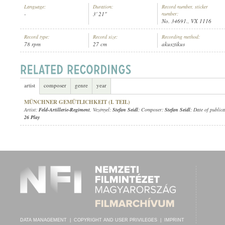
Language:
Duration:
Record number, sticker
-
3' 21"
number:
No. 34691., VX 1116
Record type:
Record size:
Recording method:
78 rpm
27 cm
akusztikus
1906 KÖRÜL
PUBLICATION:
artist
composer
genre
year
MÜNCHNER GEMÜTLICHKEIT (I. TEIL)
Artist:
Feld-Artillerie-Regiment
, Vezényel:
Stefan Seidl
; Composer:
Stefan Seidl
; Date of public
26 Play
DATA MANAGEMENT
|
COPYRIGHT AND USER PRIVILEGES
|
IMPRINT