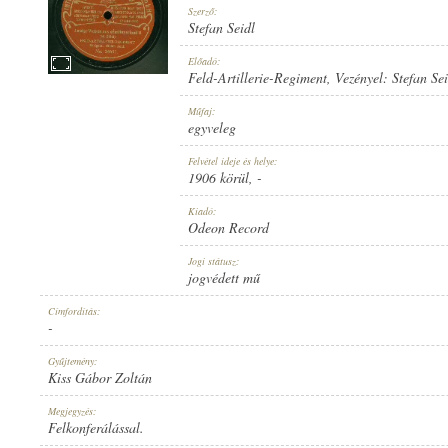
Szerző:
Stefan Seidl
Előadó:
Feld-Artillerie-Regiment
, Vezényel:
Stefan Sei
FELD-ARTILLERIE-REGIMENT
, VEZÉNYEL:
STEFAN SEIDL
Műfaj:
ELŐADÓ:
egyveleg
Felvétel ideje és helye:
1906 körül
, -
Kiadó:
Odeon Record
STEFAN SEIDL
Jogi státusz:
SZERZŐ:
jogvédett mű
Címfordítás:
-
Gyűjtemény:
Kiss Gábor Zoltán
EGYVELEG
Megjegyzés:
MŰFAJ:
Felkonferálással.