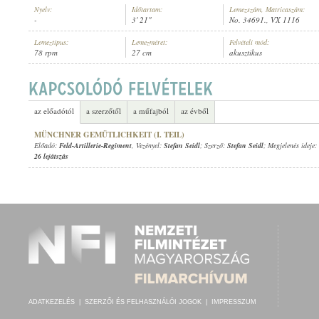
Nyelv:
Időtartam:
Lemezszám, Matricaszám:
-
3' 21"
No. 34691., VX 1116
Lemeztípus:
Lemezméret:
Felvételi mód:
78 rpm
27 cm
akusztikus
1906 KÖRÜL
MEGJELENÉS IDEJE:
az előadótól
a szerzőtől
a műfajból
az évből
MÜNCHNER GEMÜTLICHKEIT (I. TEIL)
Előadó:
Feld-Artillerie-Regiment
, Vezényel:
Stefan Seidl
; Szerző:
Stefan Seidl
; Megjelenés ideje:
26 lejátszás
ADATKEZELÉS
|
SZERZŐI ÉS FELHASZNÁLÓI JOGOK
|
IMPRESSZUM