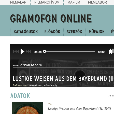
FILMALAP
FILMARCHÍVUM
MAFILM
FILMLABOR
00:00
00:00
ODEON RECORD
KIADÓ:
Lustige Weisen aus dem Bayerland (II.
Kulcsszavak:
patriotizmus
németország
18 m
NO. 34691.
Cím:
LEMEZSZÁM:
Lustige Weisen aus dem Bayerland (II. Teil)