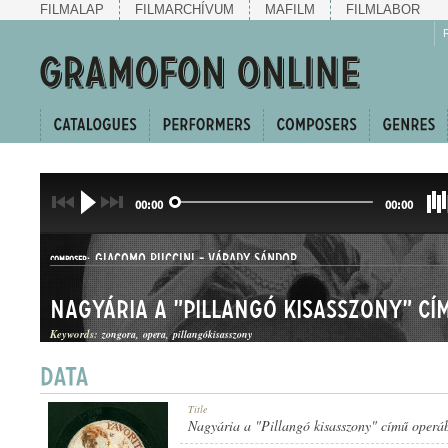
FILMALAP
FILMARCHÍVUM
MAFILM
FILMLABOR
00:00
00:00
GIACOMO PUCCINI
-
VÁRADY SÁNDOR
COMPOSER:
Nagyária a "Pillangó kisasszony" cí
Keywords:
zongora
opera
pillangókisasszony
ÁRIA
Title
GENRE:
Nagyária a "Pillangó kisasszony" című operá