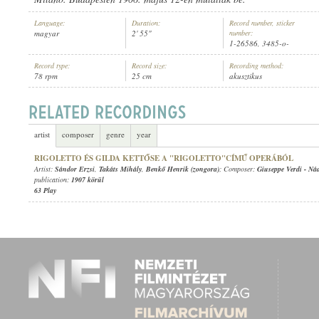
Language:
Duration:
Record number, sticker
magyar
2' 55"
number:
1-26586, 3485-o-
Record type:
Record size:
Recording method:
78 rpm
25 cm
akusztikus
SÁNDOR ERZSI
,
BENKŐ HENRIK (ZONGORA)
ARTIST:
artist
composer
genre
year
RIGOLETTO ÉS GILDA KETTŐSE A "RIGOLETTO"CÍMŰ OPERÁBÓL
Artist:
Sándor Erzsi
,
Takáts Mihály
,
Benkő Henrik (zongora)
; Composer:
Giuseppe Verdi
-
Nád
publication:
1907 körül
63 Play