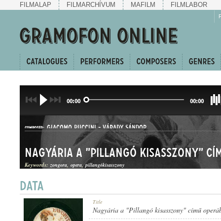
FILMALAP
FILMARCHÍVUM
MAFILM
FILMLABOR
00:00
00:00
GIACOMO PUCCINI
-
VÁRADY SÁNDOR
COMPOSER:
Nagyária a "Pillangó kisasszony" cí
Keywords:
zongora
opera
pillangókisasszony
ÁRIA
Title
GENRE:
Nagyária a "Pillangó kisasszony" című operá