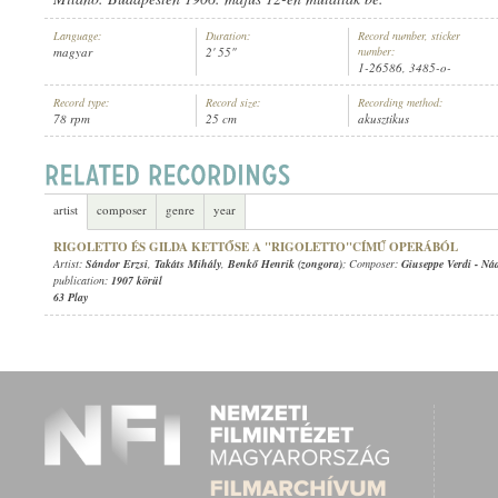
Language:
Duration:
Record number, sticker
magyar
2' 55"
number:
1-26586, 3485-o-
Record type:
Record size:
Recording method:
78 rpm
25 cm
akusztikus
SÁNDOR ERZSI
,
BENKŐ HENRIK (ZONGORA)
ARTIST:
artist
composer
genre
year
RIGOLETTO ÉS GILDA KETTŐSE A "RIGOLETTO"CÍMŰ OPERÁBÓL
Artist:
Sándor Erzsi
,
Takáts Mihály
,
Benkő Henrik (zongora)
; Composer:
Giuseppe Verdi
-
Nád
publication:
1907 körül
63 Play