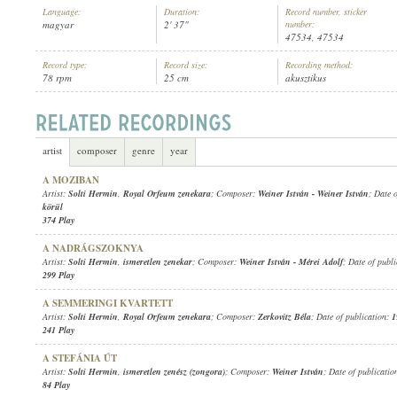
Language:
Duration:
Record number, sticker
magyar
2' 37"
number:
47534, 47534
Record type:
Record size:
Recording method:
78 rpm
25 cm
akusztikus
SOLTI HERMIN
,
MÁRKUS ALFRÉD (ZONGORA)
ARTIST:
artist
composer
genre
year
A MOZIBAN
Artist:
Solti Hermin
,
Royal Orfeum zenekara
; Composer:
Weiner István
-
Weiner István
; Date 
körül
374 Play
A NADRÁGSZOKNYA
Artist:
Solti Hermin
,
ismeretlen zenekar
; Composer:
Weiner István
-
Mérei Adolf
; Date of publ
299 Play
A SEMMERINGI KVARTETT
Artist:
Solti Hermin
,
Royal Orfeum zenekara
; Composer:
Zerkovitz Béla
; Date of publication:
1
241 Play
A STEFÁNIA ÚT
Artist:
Solti Hermin
,
ismeretlen zenész (zongora)
; Composer:
Weiner István
; Date of publicatio
84 Play