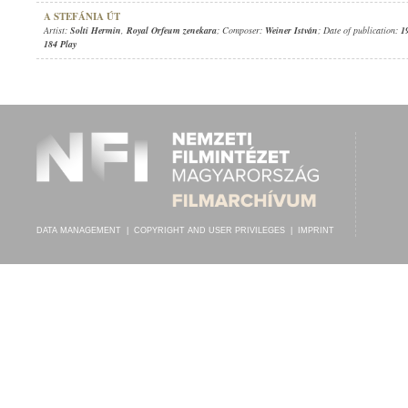
A STEFÁNIA ÚT
Artist:
Solti Hermin
,
Royal Orfeum zenekara
; Composer:
Weiner István
; Date of publication:
1
184 Play
DATA MANAGEMENT
|
COPYRIGHT AND USER PRIVILEGES
|
IMPRINT