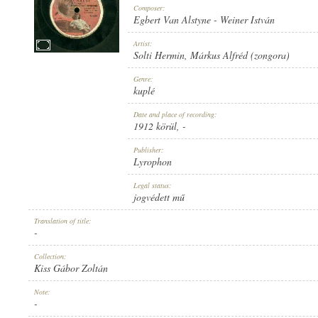
Composer:
Egbert Van Alstyne
-
Weiner István
Artist:
Solti Hermin
,
Márkus Alfréd (zongora)
1912 KÖRÜL
Genre:
PUBLICATION:
kuplé
Date and place of recording:
1912 körül
, -
Publisher:
Lyrophon
LYROPHON
Legal status:
PUBLISHER:
jogvédett mű
Translation of title:
-
Collection:
Kiss Gábor Zoltán
47534
Note:
RECORD NUMBER:
-