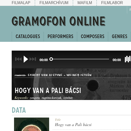
FILMALAP
FILMARCHÍVUM
MAFILM
FILMLABOR
00:00
00:00
EGBERT VAN ALSTYNE
-
WEINER ISTVÁN
COMPOSER:
Hogy van a Pali bácsi
Keywords:
zongora
ragtime-korszak
színház
KUPLÉ
Title
GENRE:
Hogy van a Pali bácsi