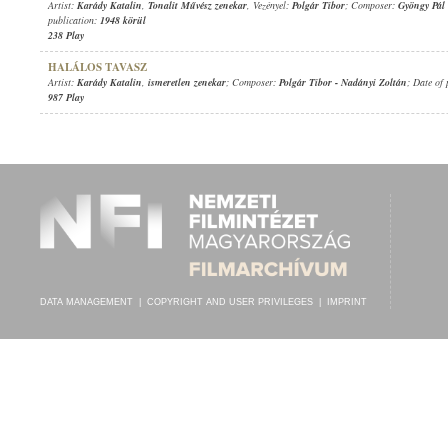
Artist:
Karády Katalin
,
Tonalit Művész zenekar
, Vezényel:
Polgár Tibor
; Composer:
Gyöngy Pál
publication:
1948 körül
238 Play
HALÁLOS TAVASZ
Artist:
Karády Katalin
,
ismeretlen zenekar
; Composer:
Polgár Tibor
-
Nadányi Zoltán
; Date of
987 Play
DATA MANAGEMENT
|
COPYRIGHT AND USER PRIVILEGES
|
IMPRINT