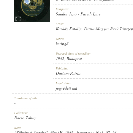
Composer:
Sándor Jenő
-
Füredi Imre
Artist:
Karády Katalin
,
Pátria-Magyar Revü Tánczen
1942
PUBLICATION:
Genre:
keringő
Date and place of recording:
1942
, Budapest
Publisher:
Durium-Patria
DURIUM-PATRIA
PUBLISHER:
Legal status:
jogvédett mű
Translation of title:
-
Collection:
Bacsó Zoltán
D 10.042
RECORD NUMBER:
Note:
"Külvárosi őrszoba"- film (H, 1943), bemutató: 1943. 07. 26.