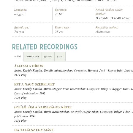
Language:
Duration:
Record number, sticker
magyar
2' 34"
number:
D 10.042, D 1049 165/1
Record type:
Record size:
Recording method:
78 rpm
25 cm
elektromos
KARÁDY KATALIN
,
PÁTRIA-MAGYAR REVÜ TÁNCZENEKAR
ARTIST:
artist
composer
genre
year
ÁLLTAM A HÍDON
Artist:
Karády Katalin
,
Tonalit művészzenekar
; Composer:
Horváth Jenő
-
Szenes Iván
; Date o
2119 Play
EZT A NAGY SZERELMET
Artist:
Karády Katalin
,
Pátria-Magyar Revü Tánczenekar
; Composer:
Orlay "Chappy" Jenő
-
O
Date of publication:
1942
1026 Play
GYŰLÖLÖM A VADVIRÁGOS RÉTET
Artist:
Karády Katalin
,
Pátria Rádiózenekar
, Vezényel:
Polgár Tibor
; Composer:
Polgár Tibor
-
publication:
1941
1234 Play
HA TALÁLSZ EGY MÁST