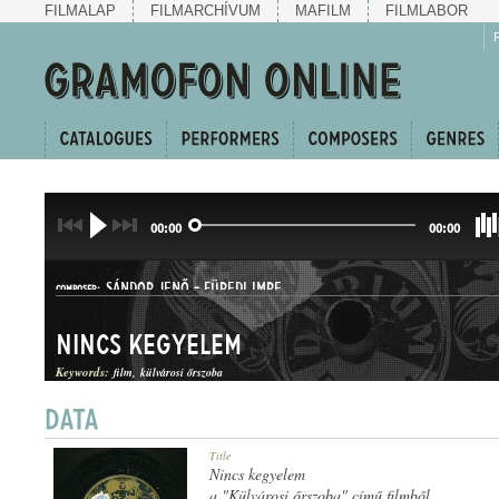
FILMALAP
FILMARCHÍVUM
MAFILM
FILMLABOR
00:00
00:00
SÁNDOR JENŐ
-
FÜREDI IMRE
COMPOSER:
Nincs kegyelem
Keywords:
film
külvárosi őrszoba
KERINGŐ
Title
GENRE:
Nincs kegyelem
a "Külvárosi őrszoba" című filmből