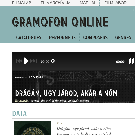
FILMALAP
FILMARCHÍVUM
MAFILM
FILMLABOR
00:00
00:00
LEO FALL
COMPOSER:
Drágám, úgy járod, akár a nőm
Keywords:
operett
the girl in the train
az elvált asszony
KERINGŐ
Title
GENRE:
Drágám, úgy járod, akár a nőm
Keringő az "Elvált asszony"-ból