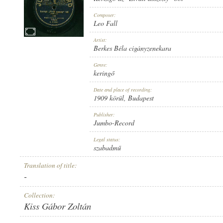
Composer:
Leo Fall
Artist:
Berkes Béla cigányzenekara
1909 KÖRÜL
PUBLICATION:
Genre:
keringő
Date and place of recording:
1909 körül
, Budapest
Publisher:
Jumbo-Record
JUMBO-RECORD
PUBLISHER:
Legal status:
szabadmű
Translation of title:
-
Collection:
Kiss Gábor Zoltán
A. 110061.
RECORD NUMBER: