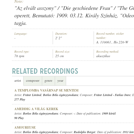
Note:
"Az elvált asszony" / "Die geschiedene Frau" / "The Gir
operett, Bemutató: 1909. 03.12. Király Színház. "Ode
tagja.
BERKES BÉLA CIGÁNYZENEKARA
Language:
Duration:
Record number, sticker
ARTIST:
-
2' 2"
number:
A. 110061., Ho.220-W
Record type:
Record size:
Recording method:
78 rpm
25 cm
akusztikus
artist
composer
genre
year
A TEMPLOMBA VASÁRNAP SE MENTEM
Artist:
Fráter Lóránd
,
Berkes Béla cigányzenekara
; Composer:
Fráter Lóránd
-
Farkas Imre
; 
277 Play
AMEDDIG A VILÁG KEREK
Artist:
Berkes Béla cigányzenekara
; Composer:
-
; Date of publication:
1909 körül
90 Play
AMOUREUSE
Artist:
Berkes Béla cigányzenekara
; Composer:
Rudolphe Berger
; Date of publication:
1911 kör