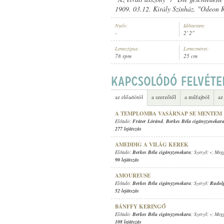
1909. 03.12. Király Színház. "Odeon R
Nyelv:
Időtartam:
-
2' 2"
Lemeztípus:
Lemezméret:
78 rpm
25 cm
BERKES BÉLA CIGÁNYZENEKARA
ELŐADÓ:
az előadótól
a szerzőtől
a műfajból
az
A TEMPLOMBA VASÁRNAP SE MENTEM
Előadó:
Fráter Lóránd
,
Berkes Béla cigányzenekar
277 lejátszás
AMEDDIG A VILÁG KEREK
Előadó:
Berkes Béla cigányzenekara
; Szerző:
-
; Megj
90 lejátszás
AMOUREUSE
Előadó:
Berkes Béla cigányzenekara
; Szerző:
Rudol
52 lejátszás
BÁNFFY KERINGŐ
Előadó:
Berkes Béla cigányzenekara
; Szerző:
-
; Megj
108 lejátszás