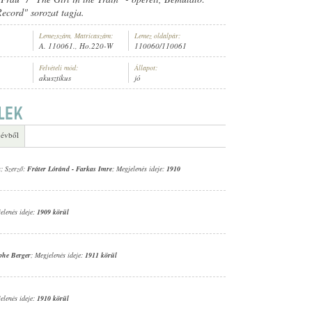
ecord" sorozat tagja.
Lemezszám, Matricaszám:
Lemez oldalpár:
A. 110061., Ho.220-W
110060/110061
Felvételi mód:
Állapot:
akusztikus
jó
 évből
a
; Szerző:
Fráter Lóránd
-
Farkas Imre
; Megjelenés ideje:
1910
elenés ideje:
1909 körül
phe Berger
; Megjelenés ideje:
1911 körül
elenés ideje:
1910 körül