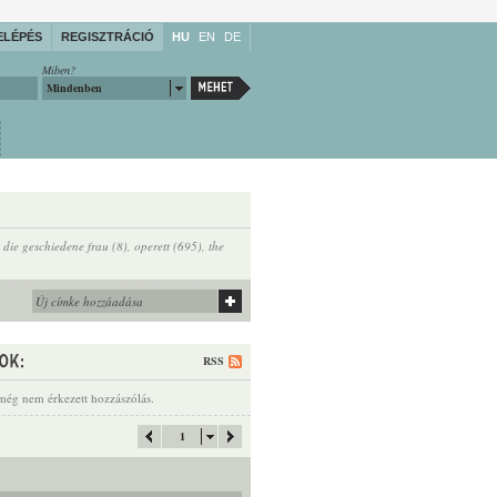
ELÉPÉS
REGISZTRÁCIÓ
HU
EN
DE
Miben?
Mindenben
,
die geschiedene frau (8)
,
operett (695)
,
the
RSS
még nem érkezett hozzászólás.
1