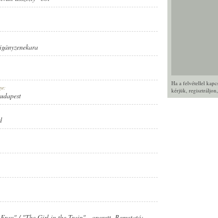
igányzenekara
Ha a felvétellel kap
ye:
kérjük,
regisztráljon
Budapest
d
 Frau" / "The Girl in the Train" - operett, Bemutató: