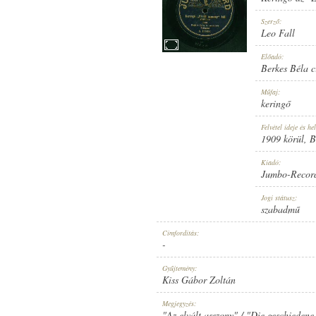
Szerző:
Leo Fall
Előadó:
Berkes Béla c
1909 KÖRÜL
MEGJELENÉS IDEJE:
Műfaj:
keringő
Felvétel ideje és hel
1909 körül
, 
Kiadó:
Jumbo-Recor
JUMBO-RECORD
KIADÓ:
Jogi státusz:
szabadmű
Címfordítás:
-
Gyűjtemény:
Kiss Gábor Zoltán
A. 110061.
LEMEZSZÁM:
Megjegyzés:
"Az elvált asszony" / "Die geschiedene