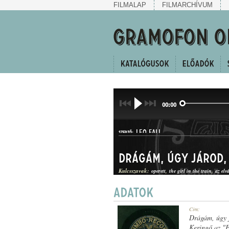
FILMALAP
FILMARCHÍVUM
00:00
LEO FALL
SZERZŐ:
Drágám, úgy járod,
Kulcsszavak:
operett
the girl in the train
az elv
KERINGŐ
Cím:
MŰFAJ:
Drágám, úgy 
Keringő az "E