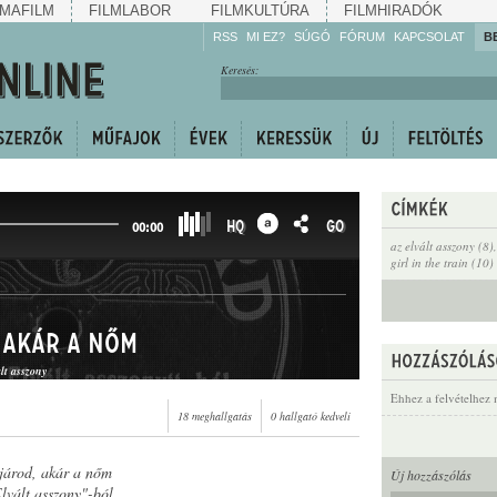
MAFILM
FILMLABOR
FILMKULTÚRA
FILMHIRADÓK
RSS
MI EZ?
SÚGÓ
FÓRUM
KAPCSOLAT
B
Hallgassa!
Keresés:
Gyarapítsa!
Kövesse!
Ossza meg!
HQ
GO
00:00
az elvált asszony (8)
girl in the train (10)
 akár a nőm
ált asszony
Ehhez a felvételhez 
18 meghallgatás
0 hallgató kedveli
járod, akár a nőm
Új hozzászólás
lvált asszony"-ból