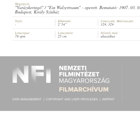
Megjegyzés:
"Varázskeringő" / "Ein Walzertraum" - operett. Bemutató: 1907. 03. 02
Budapest, Király Színház
Nyelv:
Időtartam:
Lemezszám, Matricaszám:
-
2' 54"
329, 329
ISMERETLEN KATONAZENEKAR
ARTIST:
Lemeztípus:
Lemezméret:
Felvételi mód:
78 rpm
25 cm
akusztikus
DATA MANAGEMENT
|
COPYRIGHT AND USER PRIVILEGES
|
IMPRINT