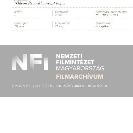
"Odeon Record" sorozat tagja.
Nyelv:
Időtartam:
Lemezszám, Matricaszám:
-
2' 54"
No. 1063., 1063
Lemeztípus:
Lemezméret:
Felvételi mód:
78 rpm
25 cm
akusztikus
ISMERETLEN KATONAZENEKAR
ELŐADÓ:
ADATKEZELÉS
|
SZERZŐI ÉS FELHASZNÁLÓI JOGOK
|
IMPRESSZUM