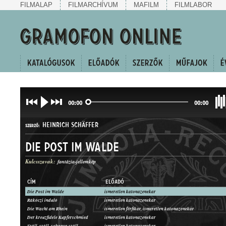
FILMALAP
FILMARCHÍVUM
MAFILM
FILMLABOR
00:00
00:00
HEINRICH SCHÄFFER
SZERZŐ:
Die Post im Walde
Kulcsszavak:
fantázia-jellemkép
CÍM
ELŐADÓ
Die Post im Walde
ismeretlen katonazenekar
JELLEMKÉP
Rákóczi induló
ismeretlen katonazenekar
MŰFAJ:
Die Wacht am Rhein
ismeretlen férfikar, ismeretlen katonazenekar
Der kreuzfidele Kupferschmied
ismeretlen katonazenekar
Száll, száll, suhanva száll
ismeretlen katonazenekar