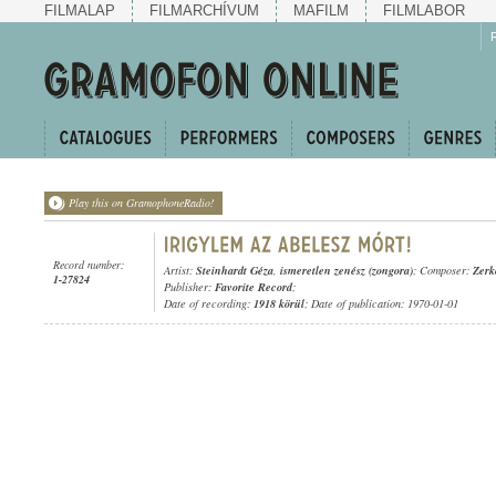
FILMALAP
FILMARCHÍVUM
MAFILM
FILMLABOR
Play this on GramophoneRadio!
Record number:
Artist:
Steinhardt Géza
,
ismeretlen zenész (zongora)
; Composer:
Zerk
1-27824
Publisher:
Favorite Record
;
Date of recording:
1918 körül
; Date of publication: 1970-01-01