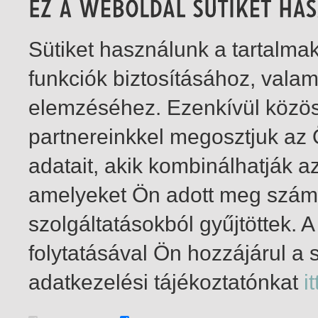
Sütiket használunk a tartalm
funkciók biztosításához, vala
elemzéséhez. Ezenkívül közö
partnereinkkel megosztjuk az
adatait, akik kombinálhatják a
amelyeket Ön adott meg számu
szolgáltatásokból gyűjtöttek.
folytatásával Ön hozzájárul a 
1-1
/ total 1 hit
adatkezelési tájékoztatónkat
it