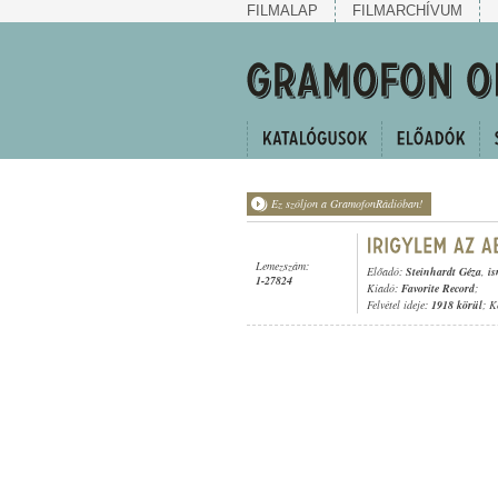
FILMALAP
FILMARCHÍVUM
Ez szóljon a GramofonRádióban!
Lemezszám:
Előadó:
Steinhardt Géza
,
is
1-27824
Kiadó:
Favorite Record
;
Felvétel ideje:
1918 körül
; K