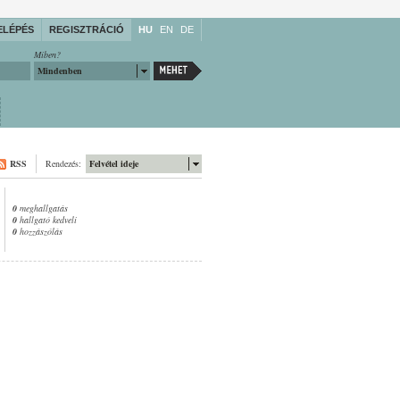
ELÉPÉS
REGISZTRÁCIÓ
HU
EN
DE
Miben?
Mindenben
RSS
Rendezés:
Felvétel ideje
0
meghallgatás
0
hallgató kedveli
0
hozzászólás