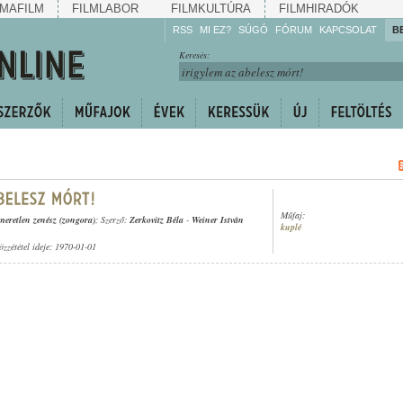
MAFILM
FILMLABOR
FILMKULTÚRA
FILMHIRADÓK
RSS
MI EZ?
SÚGÓ
FÓRUM
KAPCSOLAT
B
Hallgassa!
Keresés:
Gyarapítsa!
Kövesse!
Ossza meg!
Műfaj:
meretlen zenész (zongora)
; Szerző:
Zerkovitz Béla
-
Weiner István
kuplé
özzététel ideje: 1970-01-01