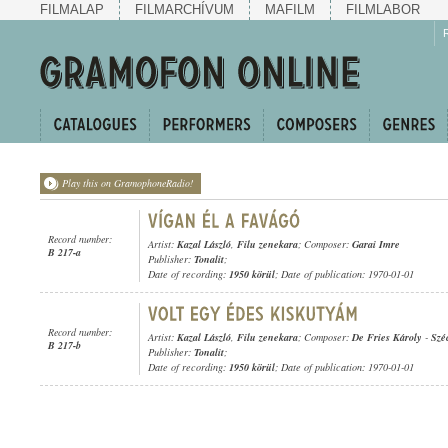
FILMALAP
FILMARCHÍVUM
MAFILM
FILMLABOR
Play this on GramophoneRadio!
Record number:
Artist:
Kazal László
,
Filu zenekara
; Composer:
Garai Imre
B 217-a
Publisher:
Tonalit
;
Date of recording:
1950 körül
; Date of publication: 1970-01-01
Record number:
Artist:
Kazal László
,
Filu zenekara
; Composer:
De Fries Károly
-
Szé
B 217-b
Publisher:
Tonalit
;
Date of recording:
1950 körül
; Date of publication: 1970-01-01