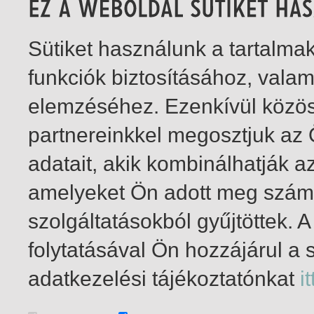
Sütiket használunk a tartalm
funkciók biztosításához, vala
elemzéséhez. Ezenkívül közö
partnereinkkel megosztjuk az
adatait, akik kombinálhatják a
amelyeket Ön adott meg számu
szolgáltatásokból gyűjtöttek.
folytatásával Ön hozzájárul a 
1-2
/ total 2 hit
adatkezelési tájékoztatónkat
it