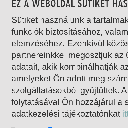
Sütiket használunk a tartalm
funkciók biztosításához, vala
elemzéséhez. Ezenkívül közö
partnereinkkel megosztjuk az
adatait, akik kombinálhatják a
amelyeket Ön adott meg számu
szolgáltatásokból gyűjtöttek.
folytatásával Ön hozzájárul a 
1-2
/ total 2 hit
adatkezelési tájékoztatónkat
it