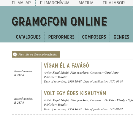
FILMALAP
FILMARCHÍVUM
MAFILM
FILMLABOR
Play this on GramophoneRadio!
Record number:
Artist:
Kazal László
,
Filu zenekara
; Composer:
Garai Imre
B 217-a
Publisher:
Tonalit
;
Date of recording:
1950 körül
; Date of publication: 1970-01-01
Record number:
Artist:
Kazal László
,
Filu zenekara
; Composer:
De Fries Károly
-
Szé
B 217-b
Publisher:
Tonalit
;
Date of recording:
1950 körül
; Date of publication: 1970-01-01