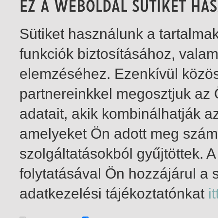
Sütiket használunk a tartalm
funkciók biztosításához, vala
elemzéséhez. Ezenkívül közö
partnereinkkel megosztjuk az
adatait, akik kombinálhatják a
amelyeket Ön adott meg számu
szolgáltatásokból gyűjtöttek.
folytatásával Ön hozzájárul a 
1-2
/ total 2 hit
adatkezelési tájékoztatónkat
it