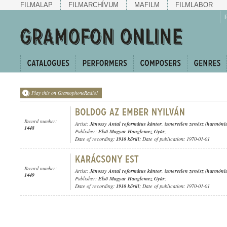
FILMALAP
FILMARCHÍVUM
MAFILM
FILMLABOR
Play this on GramophoneRadio!
Record number:
Artist:
Jánossy Antal református kántor
,
ismeretlen zenész (harmóni
1448
Publisher:
Első Magyar Hanglemez Gyár
;
Date of recording:
1910 körül
; Date of publication: 1970-01-01
Record number:
Artist:
Jánossy Antal református kántor
,
ismeretlen zenész (harmóni
1449
Publisher:
Első Magyar Hanglemez Gyár
;
Date of recording:
1910 körül
; Date of publication: 1970-01-01