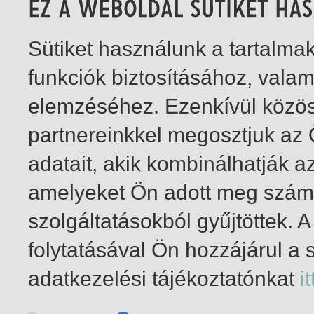
Sütiket használunk a tartalm
funkciók biztosításához, vala
elemzéséhez. Ezenkívül közö
partnereinkkel megosztjuk az
adatait, akik kombinálhatják a
amelyeket Ön adott meg számu
szolgáltatásokból gyűjtöttek.
folytatásával Ön hozzájárul a 
1-2
/ total 2 hit
adatkezelési tájékoztatónkat
it