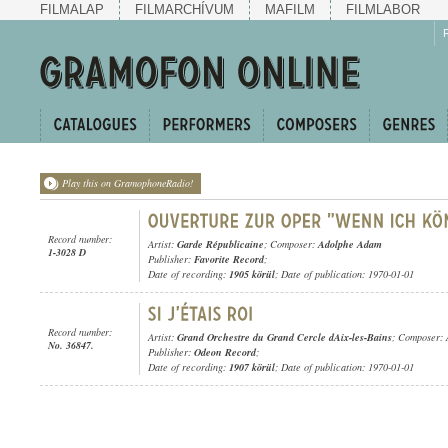
FILMALAP
FILMARCHÍVUM
MAFILM
FILMLABOR
Play this on GramophoneRadio!
Record number:
Artist:
Garde Républicaine
; Composer:
Adolphe Adam
1-3028 D
Publisher:
Favorite Record
;
Date of recording:
1905 körül
; Date of publication: 1970-01-01
Record number:
Artist:
Grand Orchestre du Grand Cercle dAix-les-Bains
; Composer:
No. 36847.
Publisher:
Odeon Record
;
Date of recording:
1907 körül
; Date of publication: 1970-01-01