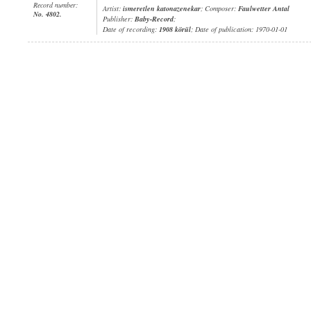
Record number:
Artist:
ismeretlen katonazenekar
; Composer:
Faulwetter Antal
No. 4802.
Publisher:
Baby-Record
;
Date of recording:
1908 körül
; Date of publication: 1970-01-01