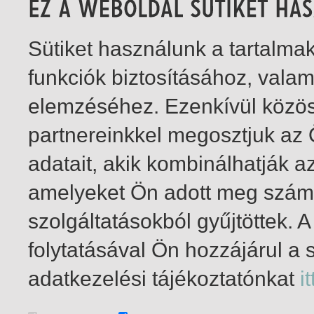
Sütiket használunk a tartalm
funkciók biztosításához, vala
elemzéséhez. Ezenkívül közö
partnereinkkel megosztjuk az
adatait, akik kombinálhatják a
amelyeket Ön adott meg számu
szolgáltatásokból gyűjtöttek.
folytatásával Ön hozzájárul a 
1-3
/ total 3 hit
adatkezelési tájékoztatónkat
it