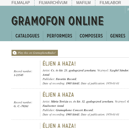
FILMALAP
FILMARCHÍVUM
MAFILM
FILMLABOR
Play this on GramophoneRadio!
Artist:
Cs. és kir. 23. gyalogezred zenekara
, Vezényel:
Szeghő Sándor
Record number:
Antal
1-21545
Publisher:
Favorite Record
;
Date of recording:
1905 körül
; Date of publication: 1970-01-01
Artist:
Mária Terézia cs. és kir. 32. gyalogezred zenekara
, Vezényel:
O
Record number:
Faulwetter Antal
G. C.-70261
Publisher:
Gramophone Concert Record
;
Date of recording:
1905 körül
; Date of publication: 1970-01-01